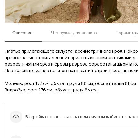
Описание
Что нужно для пошива
Параметры
Платье прилегающего силуэта, ассиметричного кроя. Присб
правое плечо с приталенной горизонтальными вытачками де
разрез. Нижний срез и срезы разреза обработаны швом впо
Платье сшито из плательной ткани сатин-стрейч, состав поли
Модель: рост 177 см, обхват груди 86 см, обхват талии 61 см,
Вконтакте
Инстаграм
Выкройка: рост 176 см, обхват груди 84 см.
Вконтакте
Инстаграм
Выкройка останется в вашем личном кабинете
нав