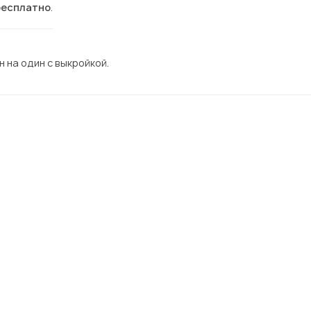
бесплатно
.
 на один с выкройкой.