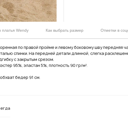
 платья Wendy
Как выбрать размер
Отметки в соц
оренная по правой пройме и левому боковому шву передняя ч
талью спинки. На передней детали длинной, слегка расклешен
дгибку с закрытым срезом.
эстер 95%, эластан 5%, плотность 90 гр/м².
 обхват бедер 91 см.
сегда