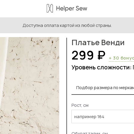
Доступна оплата картой из любой страны.
ыкройки женской одежды
/
Платье Венди
Платье Венди
299 ₽
+ 30 бону
Уровень сложности:
Подбор размера по мерка
Рост, см
Обхват талии, см