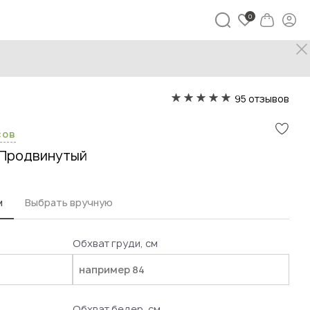
95 отзывов
сов
Продвинутый
м
Выбрать вручную
Обхват груди, см
Обхват бедер, см