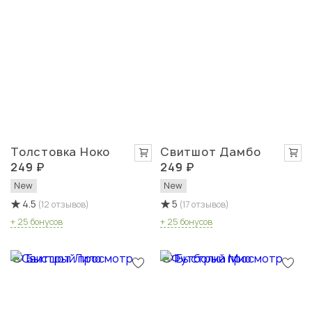
Толстовка Ноко
Свитшот Дамбо
249 ₽
249 ₽
New
New
4.5
5
(12 отзывов)
(17 отзывов)
+ 25 бонусов
+ 25 бонусов
Быстрый просмотр
Быстрый просмотр