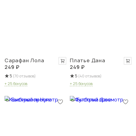
Сарафан Лола
Платье Дана
249 ₽
249 ₽
5
5
(70 отзывов)
(40 отзывов)
+ 25 бонусов
+ 25 бонусов
Быстрый просмотр
Быстрый просмотр