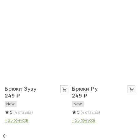
Брюки Зузу
Брюки Ру
249 ₽
249 ₽
New
New
5
5
(4 отзыва)
(4 отзыва)
+ 25 бонусов
+ 25 бонусов