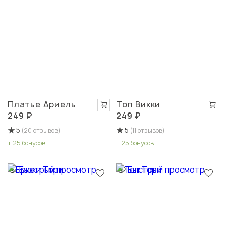
Платье Ариель
Топ Викки
249 ₽
249 ₽
5
5
(20 отзывов)
(11 отзывов)
+ 25 бонусов
+ 25 бонусов
Быстрый просмотр
Быстрый просмотр