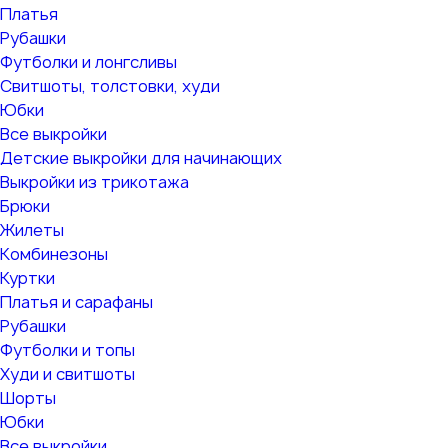
Платья
Рубашки
Футболки и лонгсливы
Свитшоты, толстовки, худи
Юбки
Все выкройки
Детские выкройки для начинающих
Выкройки из трикотажа
Брюки
Жилеты
Комбинезоны
Куртки
Платья и сарафаны
Рубашки
Футболки и топы
Худи и свитшоты
Шорты
Юбки
Все выкройки