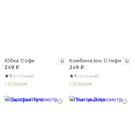
Юбка Софи
Комбинезон Стефи
249 ₽
249 ₽
5
5
(17 отзывов)
(44 отзыва)
+ 25 бонусов
+ 25 бонусов
Быстрый просмотр
Быстрый просмотр