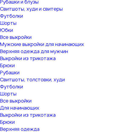
Рубашки и блузы
Свитшоты, худи и свитеры
Футболки
Шорты
Юбки
Все выкройки
Мужские выкройки для начинающих
Верхняя одежда для мужчин
Выкройки из трикотажа
Брюки
Рубашки
Свитшоты, толстовки, худи
Футболки
Шорты
Все выкройки
Для начинающих
Выкройки из трикотажа
Брюки
Верхняя одежда