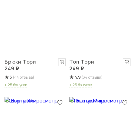
Брюки Тори
Топ Тори
249 ₽
249 ₽
5
4.9
(44 отзыва)
(34 отзыва)
+ 25 бонусов
+ 25 бонусов
Быстрый просмотр
Быстрый просмотр