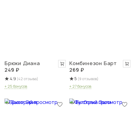
Брюки Диана
Комбинезон Барт
249 ₽
269 ₽
4.9
5
(42 отзыва)
(9 отзывов)
+ 25 бонусов
+ 27 бонусов
Быстрый просмотр
Быстрый просмотр