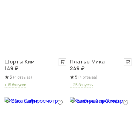
Шорты Ким
Платье Мика
149 ₽
249 ₽
5
5
(4 отзыва)
(4 отзыва)
+ 15 бонусов
+ 25 бонусов
Быстрый просмотр
Быстрый просмотр