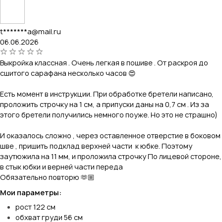
t*******a@mail.ru
06.06.2026
Выкройка классная . Очень легкая в пошиве . От раскроя до
сшитого сарафана несколько часов 😍
Есть момент в инструкции. При обработке бретели написано,
проложить строчку на 1 см, а припуски даны на 0,7 см . Из за
этого бретели получились немного поуже. Но это не страшно)
И оказалось сложно , через оставленное отверстие в боковом
шве , пришить подклад верхней части к юбке. Поэтому
заутюжила на 11 мм, и проложила строчку По лицевой стороне,
в стык юбки и верней части переда
Обязательно повторю 🫶🏼
Мои параметры:
рост 122 см
обхват груди 56 см