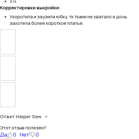
3 ч.
Корректировки выкройки:
Укоротила и заузила юбку, тк ткани не хватало и дочь
захотела более короткое платье.
Ответ Helper Sew
Этот отзыв полезен?
Да
0
Нет
0