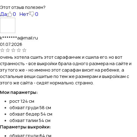
Этот отзыв полезен?
Да
0
Нет
0
k*******a@mail.ru
01.07.2026
очень хотела сшить этот сарафанчик и сшила его. но вот
странность - все выкройки брала одного размера на сайте и
эту того же - но именно этот сарафан висит на ребенке, а
остальные вещи сшитые по тем же размерам и выкройкам с
этого же сайта - сидят нормально. странно.
Мои параметры:
рост 124 см
обхват груди 58 см
обхват бедер 54 см
обхват талии 54 см
Параметры выкройки:
обхват груди 64 см