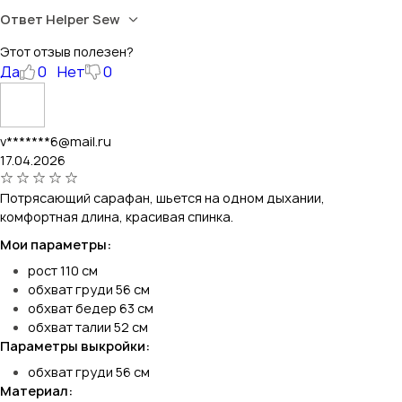
Ответ Helper Sew
Этот отзыв полезен?
Да
0
Нет
0
v*******6@mail.ru
17.04.2026
Потрясающий сарафан, шьется на одном дыхании,
комфортная длина, красивая спинка.
Мои параметры:
рост 110 см
обхват груди 56 см
обхват бедер 63 см
обхват талии 52 см
Параметры выкройки:
обхват груди 56 см
Материал: