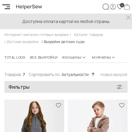
Доступна оплата картой из любой страны.
Выкройки детских худи
Интернет-магазин готовых выкроек
/
Каталог товаров
/
Детские выкройки
/
Выкройки детских худи
TOTAL LOOK
ВСЕ ВЫКРОЙКИ
ЖЕНЩИНЫ
МУЖЧИНЫ
ПОДР
Товаров:
7
Сортировать по:
Актуальности
Новые выкройк
Фильтры
Быстрый просмотр
Быстрый просмотр