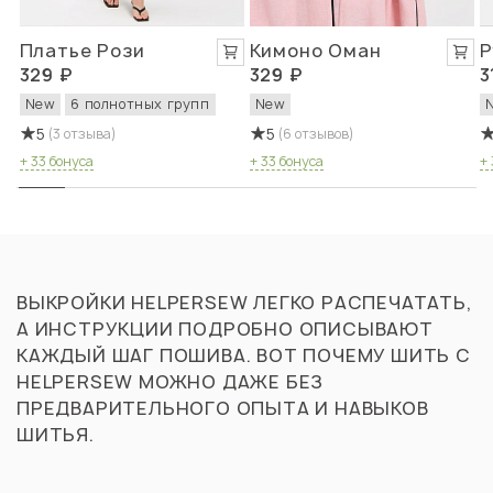
Платье Рози
Кимоно Оман
Р
329 ₽
329 ₽
3
New
6 полнотных групп
New
5
5
(3 отзыва)
(6 отзывов)
+ 33 бонуса
+ 33 бонуса
+ 
ВЫКРОЙКИ HELPERSEW ЛЕГКО РАСПЕЧАТАТЬ,
А ИНСТРУКЦИИ ПОДРОБНО ОПИСЫВАЮТ
КАЖДЫЙ ШАГ ПОШИВА. ВОТ ПОЧЕМУ ШИТЬ С
HELPERSEW МОЖНО ДАЖЕ БЕЗ
ПРЕДВАРИТЕЛЬНОГО ОПЫТА И НАВЫКОВ
ШИТЬЯ.