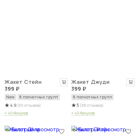
Жакет Стейн
Жакет Джуди
399 ₽
399 ₽
New
6 полнотных групп
6 полнотных групп
4.9
5
(30 отзывов)
(38 отзывов)
+ 40 бонусов
+ 40 бонусов
Быстрый просмотр
Быстрый просмотр