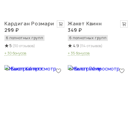
Кардиган Розмари
Жакет Квинн
299 ₽
349 ₽
6 полнотных групп
6 полнотных групп
5
4.9
(30 отзывов)
(114 отзывов)
+ 30 бонусов
+ 35 бонусов
Быстрый просмотр
Быстрый просмотр