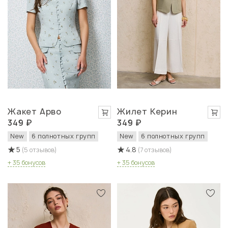
Жакет Арво
Жилет Керин
349 ₽
349 ₽
New
6 полнотных групп
New
6 полнотных групп
5
4.8
(5 отзывов)
(7 отзывов)
+ 35 бонусов
+ 35 бонусов
Быстрый просмотр
Быстрый просмотр