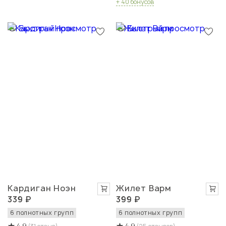
+ 40 бонусов
Быстрый просмотр
Быстрый просмотр
Кардиган Ноэн
Жилет Варм
339 ₽
399 ₽
6 полнотных групп
6 полнотных групп
4.9
4.9