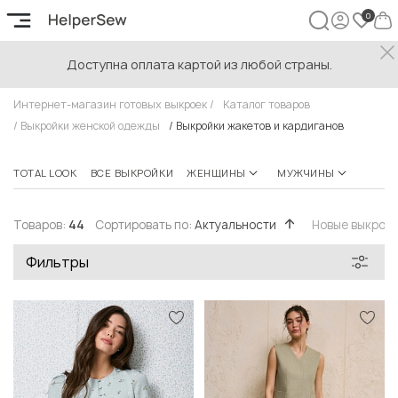
Доступна оплата картой из любой страны.
Выкройки жакетов и кардиганов
Интернет-магазин готовых выкроек
/
Каталог товаров
/
Выкройки женской одежды
/
Выкройки жакетов и кардиганов
TOTAL LOOK
ВСЕ ВЫКРОЙКИ
ЖЕНЩИНЫ
МУЖЧИНЫ
ПОДР
Товаров:
44
Сортировать по:
Актуальности
Новые выкрой
Фильтры
Быстрый просмотр
Быстрый просмотр