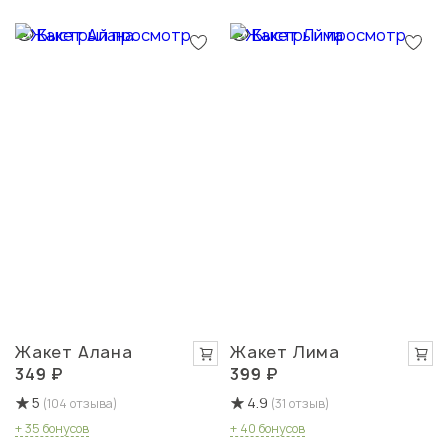
Быстрый просмотр
Быстрый просмотр
Жакет Алана
Жакет Лима
349 ₽
399 ₽
5
4.9
(104 отзыва)
(31 отзыв)
+ 35 бонусов
+ 40 бонусов