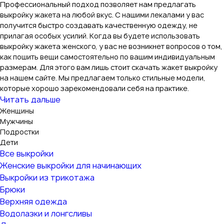
Профессиональный подход позволяет нам предлагать
выкройку жакета на любой вкус. С нашими лекалами у вас
получится быстро создавать качественную одежду, не
прилагая особых усилий. Когда вы будете использовать
выкройку жакета женского, у вас не возникнет вопросов о том,
как пошить вещи самостоятельно по вашим индивидуальным
размерам. Для этого вам лишь стоит скачать жакет выкройку
на нашем сайте. Мы предлагаем только стильные модели,
которые хорошо зарекомендовали себя на практике.
Читать дальше
Женщины
Мужчины
Подростки
Дети
Все выкройки
Женские выкройки для начинающих
Выкройки из трикотажа
Брюки
Верхняя одежда
Водолазки и лонгсливы