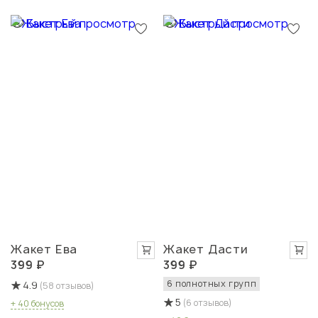
Быстрый просмотр
Быстрый просмотр
Жакет Ева
Жакет Дасти
399 ₽
399 ₽
6 полнотных групп
4.9
(58 отзывов)
5
(6 отзывов)
+ 40 бонусов