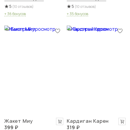
5
5
(10 отзывов)
(10 отзывов)
+ 36 бонусов
+ 35 бонусов
Быстрый просмотр
Быстрый просмотр
Жакет Миу
Кардиган Карен
399 ₽
319 ₽