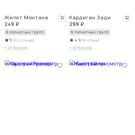
Жилет Монтана
Кардиган Зади
249 ₽
299 ₽
6 полнотных групп
6 полнотных групп
5
4.9
(62 отзыва)
(91 отзыв)
+ 25 бонусов
+ 30 бонусов
Быстрый просмотр
Быстрый просмотр