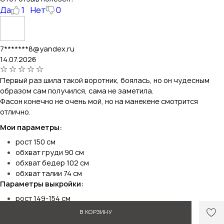
Да
1
Нет
0
7*******8@yandex.ru
14.07.2026
Первый раз шила такой воротник, боялась, но он чудесным
образом сам получился, сама не заметила.
Фасон конечно не очень мой, но на манекене смотрится
отлично.
Мои параметры:
рост 150 см
обхват груди 90 см
обхват бедер 102 см
обхват талии 74 см
Параметры выкройки:
рост 149-154 см
обхват груди 92 см
В КОРЗИНУ
Материал: