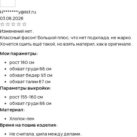
H*******y@list.ru
03.08.2026
Изменений нет .
Классный фасон! Большой плюс, что нет подклада, не жарко.
Хочется сшить ещё такой, но взять материл, как в оригинале .
Мои параметры:
рост 160 см
обхват груди 88 см
обхват бедер 93 см
обхват талии 67 см
Параметры выкройки:
рост 155-160 см
обхват груди 88 см
Материал:
Хлопок-лен
Время на пошив изделия:
Не считала, шила между делами .