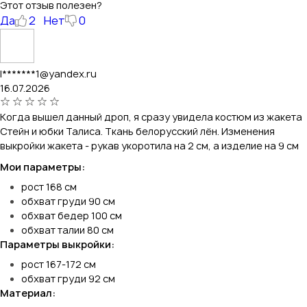
Этот отзыв полезен?
Да
2
Нет
0
l*******1@yandex.ru
16.07.2026
Когда вышел данный дроп, я сразу увидела костюм из жакета
Стейн и юбки Талиса. Ткань белорусский лён. Изменения
выкройки жакета - рукав укоротила на 2 см, а изделие на 9 см
Мои параметры:
рост 168 см
обхват груди 90 см
обхват бедер 100 см
обхват талии 80 см
Параметры выкройки:
рост 167-172 см
обхват груди 92 см
Материал: