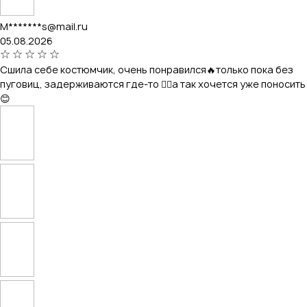
M*******s@mail.ru
05.08.2026
Сшила себе костюмчик, очень понравился🔥только пока без
пуговиц, задерживаются где-то 🤦‍♀️а так хочется уже поносить
😊