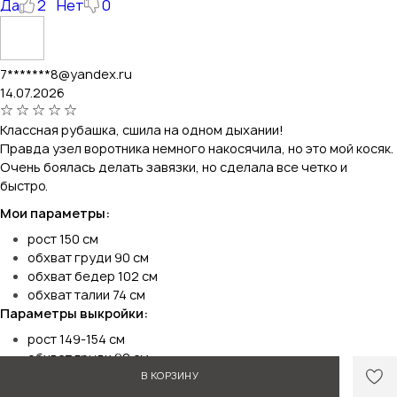
Да
2
Нет
0
7*******8@yandex.ru
14.07.2026
Классная рубашка, сшила на одном дыхании!
Правда узел воротника немного накосячила, но это мой косяк.
Очень боялась делать завязки, но сделала все четко и
быстро.
Мои параметры:
рост 150 см
обхват груди 90 см
обхват бедер 102 см
обхват талии 74 см
Параметры выкройки:
рост 149-154 см
обхват груди 92 см
Материал:
В КОРЗИНУ