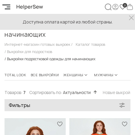
Доступна оплата картой из любой страны.
Выкройки подростковой одежды для
начинающих
Интернет-магазин готовых выкроек
/
Каталог товаров
/
Выкройки для подростков
/
Выкройки подростковой одежды для начинающих
TOTAL LOOK
ВСЕ ВЫКРОЙКИ
ЖЕНЩИНЫ
МУЖЧИНЫ
ПОДР
Товаров:
7
Сортировать по:
Актуальности
Новые выкройк
Фильтры
Быстрый просмотр
Быстрый просмотр