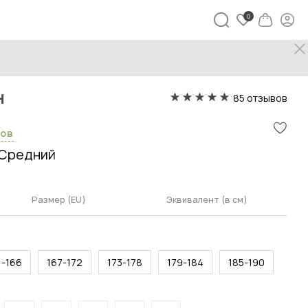
в
/
Толстовка Кевин
н
85 отзывов
сов
Средний
Размер (EU)
Эквивалент (в см)
1-166
167-172
173-178
179-184
185-190