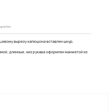
цсетях
ицевому вырезу капюшона вставлен шнур,
мой, длинные, низ рукава оформлен манжетой из