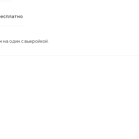
бесплатно
.
 на один с выкройкой.