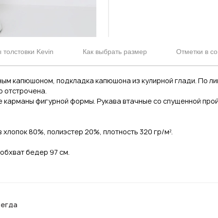
 толстовки Kevin
Как выбрать размер
Отметки в со
ным капюшоном, подкладка капюшона из кулирной глади. По л
р отстрочена.
 карманы фигурной формы. Рукава втачные со спущенной прой
 хлопок 80%, полиэстер 20%, плотность 320 гр/м².
 обхват бедер 97 см.
сегда