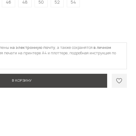
46
48
50
52
54
влены
на электронную почту
, а также сохранятся
в личном
ля печати на принтере А4 и плоттере, подробная инструкция по
В КОРЗИНУ