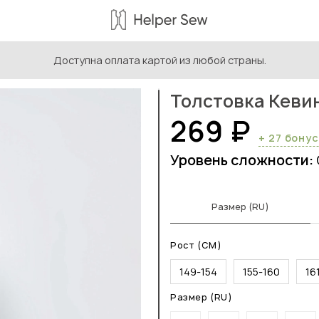
Доступна оплата картой из любой страны.
ыкройки для подростков
/
Выкройки толстовок для подростко
Толстовка Кеви
269 ₽
+ 27 бону
Уровень сложности:
Размер (RU)
Рост (СМ)
149-154
155-160
16
Размер (RU)