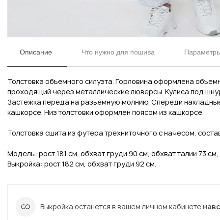
Описание
Что нужно для пошива
Параметры
Толстовка объемного силуэта. Горловина оформлена объем
проходящий через металлические люверсы. Кулиса под шну
Застежка переда на разъёмную молнию. Спереди накладные
кашкорсе. Низ толстовки оформлен поясом из кашкорсе.
Толстовка сшита из футера трехниточного с начесом, состав
Вконтакте
Инстаграм
Модель: рост 181 см, обхват груди 90 см, обхват талии 73 см,
Выкройка: рост 182 см, обхват груди 92 см.
Вконтакте
Инстаграм
Выкройка останется в вашем личном кабинете
нав