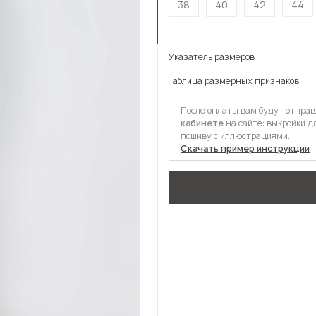
38
40
42
44
Указатель размеров
Таблица размерных признаков
После оплаты вам будут отпра
кабинете
на сайте: выкройки д
пошиву с иллюстрациями.
Скачать пример инструкции