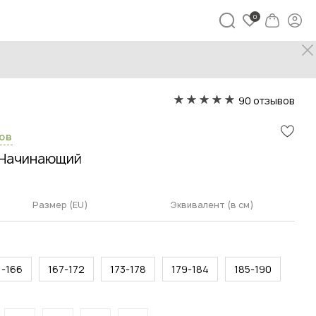
90 отзывов
сов
Начинающий
Размер (EU)
Эквивалент (в см)
1-166
167-172
173-178
179-184
185-190