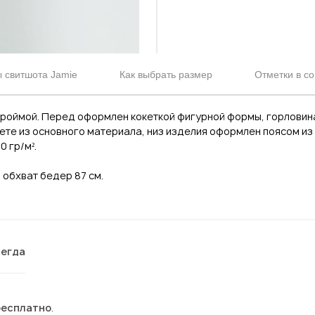
 свитшота Jamie
Как выбрать размер
Отметки в со
проймой. Перед оформлен кокеткой фигурной формы, горловин
жете из основного материала, низ изделия оформлен поясом из
0 гр/м².
, обхват бедер 87 см.
сегда
бесплатно
.