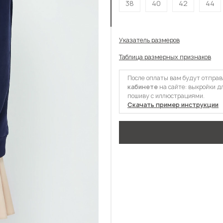
38
40
42
44
Указатель размеров
Таблица размерных признаков
После оплаты вам будут отпра
кабинете
на сайте: выкройки д
пошиву с иллюстрациями.
Скачать пример инструкции