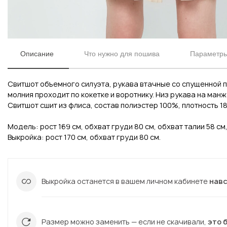
Описание
Что нужно для пошива
Параметры
Свитшот объемного силуэта, рукава втачные со спущенной 
молния проходит по кокетке и воротнику. Низ рукава на ман
Свитшот сшит из флиса, состав полиэстер 100%, плотность 18
Модель: рост 169 см, обхват груди 80 см, обхват талии 58 см
Выкройка: рост 170 см, обхват груди 80 см.
Вконтакте
Инстаграм
Выкройка останется в вашем личном кабинете
нав
Вконтакте
Инстаграм
Размер можно заменить — если не скачивали,
это 