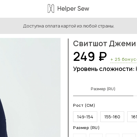
Доступна оплата картой из любой страны.
ыкройки для подростков
/
Свитшот Джеми
Свитшот Джеми
249 ₽
+ 25 бону
Уровень сложности:
Размер (RU)
Рост (СМ)
149-154
155-160
16
Размер (RU)