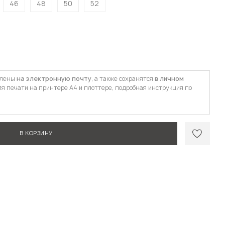
46
48
50
52
влены
на электронную почту
, а также сохранятся
в личном
ля печати на принтере А4 и плоттере, подробная инструкция по
В КОРЗИНУ