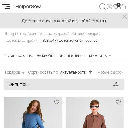
Доступна оплата картой из любой страны.
Выкройки детских комбинезонов
Интернет-магазин готовых выкроек
/
Каталог товаров
/
Детские выкройки
/
Выкройки детских комбинезонов
TOTAL LOOK
ВСЕ ВЫКРОЙКИ
ЖЕНЩИНЫ
МУЖЧИНЫ
ПОДР
Товаров:
4
Сортировать по:
Актуальности
Новые выкройк
Фильтры
Быстрый просмотр
Быстрый просмотр