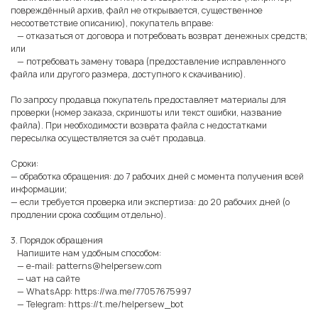
повреждённый архив, файл не открывается, существенное
несоответствие описанию), покупатель вправе:
— отказаться от договора и потребовать возврат денежных средств;
или
— потребовать замену товара (предоставление исправленного
файла или другого размера, доступного к скачиванию).
По запросу продавца покупатель предоставляет материалы для
проверки (номер заказа, скриншоты или текст ошибки, название
файла). При необходимости возврата файла с недостатками
пересылка осуществляется за счёт продавца.
Сроки:
— обработка обращения: до 7 рабочих дней с момента получения всей
информации;
— если требуется проверка или экспертиза: до 20 рабочих дней (о
продлении срока сообщим отдельно).
3. Порядок обращения
Напишите нам удобным способом:
— e-mail:
patterns@helpersew.com
— чат на сайте
— WhatsApp:
https://wa.me/77057675997
— Telegram:
https://t.me/helpersew_bot