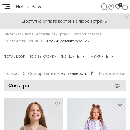
Доступна оплата картой из любой страны.
Выкройки детских рубашек
Интернет-магазин готовых выкроек
/
Каталог товаров
/
Детские выкройки
/
Выкройки детских рубашек
TOTAL LOOK
ВСЕ ВЫКРОЙКИ
ЖЕНЩИНЫ
МУЖЧИНЫ
ПОДР
Товаров:
2
Сортировать по:
Актуальности
Новые выкройк
Фильтры
Быстрый просмотр
Быстрый просмотр