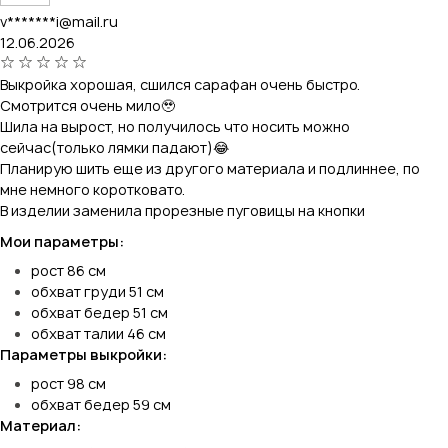
v*******i@mail.ru
12.06.2026
Выкройка хорошая, сшился сарафан очень быстро.
Смотрится очень мило🥹
Шила на вырост, но получилось что носить можно
сейчас(только лямки падают)😂
Планирую шить еще из другого материала и подлиннее, по
мне немного коротковато.
В изделии заменила прорезные пуговицы на кнопки
Мои параметры:
рост 86 см
обхват груди 51 см
обхват бедер 51 см
обхват талии 46 см
Параметры выкройки:
рост 98 см
обхват бедер 59 см
Материал: