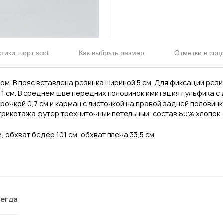
тики шорт scot
Как выбрать размер
Отметки в соц
м. В пояс вставлена резинка шириной 5 см. Для фиксации рез
 1 см. В среднем шве передних половинок имитация гульфика с
трочкой 0,7 см и карман с листочкой на правой задней половинке
трикотажа футер трехниточный петельный, состав 80% хлопок, 2
, обхват бедер 101 см, обхват плеча 33,5 см.
сегда