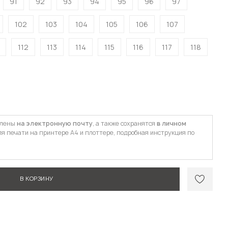
91
92
93
94
95
96
97
102
103
104
105
106
107
112
113
114
115
116
117
118
влены
на электронную почту
, а также сохранятся
в личном
ля печати на принтере А4 и плоттере, подробная инструкция по
В КОРЗИНУ