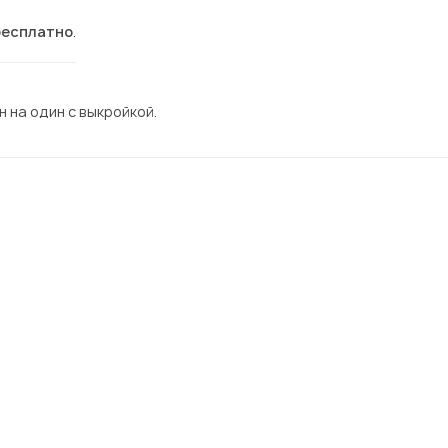
бесплатно
.
 на один с выкройкой.