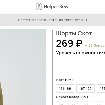
Доступна оплата картой из любой страны.
ыкройки мужской одежды
/
Выкройки мужских шорт
/
Шорты
Шорты Скот
269 ₽
+ 27 бону
Уровень сложности:
Рост (СМ)
161-166
167-172
17
Обхват бедер (СМ)