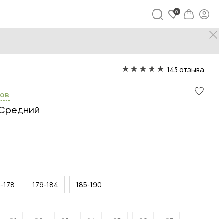
 Скот
143 отзыва
сов
Средний
3-178
179-184
185-190