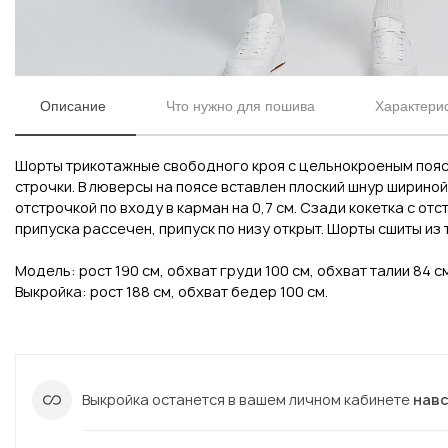
Описание
Что нужно для пошива
Характерис
Шорты трикотажные свободного кроя с цельнокроеным поясо
строчки. В люверсы на поясе вставлен плоский шнур шириной
отстрочкой по входу в карман на 0,7 см. Сзади кокетка с отс
припуска рассечен, припуск по низу открыт. Шорты сшиты из 
Модель: рост 190 см, обхват груди 100 см, обхват талии 84 см
Вконтакте
Инстаграм
Выкройка: рост 188 см, обхват бедер 100 см.
Вконтакте
Инстаграм
Выкройка останется в вашем личном кабинете
нав