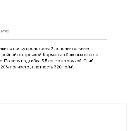
сетях
инки по поясу проложены 2 дополнительные
 двойной отстрочкой. Карманы в боковых швах с
. По низу подгибка 3,5 см с отстрочкой. Сгиб
0% полиэстр , плотность 320 гр/м².