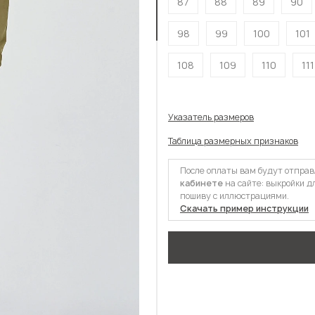
87
88
89
90
98
99
100
101
108
109
110
111
Указатель размеров
Таблица размерных признаков
После оплаты вам будут отпра
кабинете
на сайте: выкройки д
пошиву с иллюстрациями.
Скачать пример инструкции