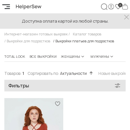
Доступна оплата картой из любой страны.
Выкройки платьев для подростков
Интернет-магазин готовых выкроек
/
Каталог товаров
/
Выкройки для подростков
/
Выкройки платьев для подростков
TOTAL LOOK
ВСЕ ВЫКРОЙКИ
ЖЕНЩИНЫ
МУЖЧИНЫ
ПОДР
Товаров:
1
Сортировать по:
Актуальности
Новые выкройки
Фильтры
Быстрый просмотр