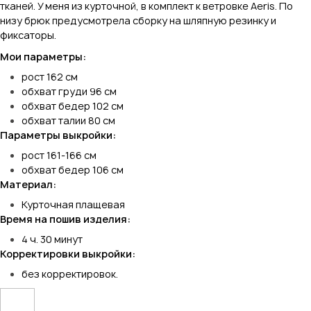
тканей. У меня из курточной, в комплект к ветровке Aeris. По
низу брюк предусмотрела сборку на шляпную резинку и
фиксаторы.
Мои параметры:
рост 162 см
обхват груди 96 см
обхват бедер 102 см
обхват талии 80 см
Параметры выкройки:
рост 161-166 см
обхват бедер 106 см
Материал:
Курточная плащевая
Время на пошив изделия:
4 ч. 30 минут
Корректировки выкройки:
без корректировок.