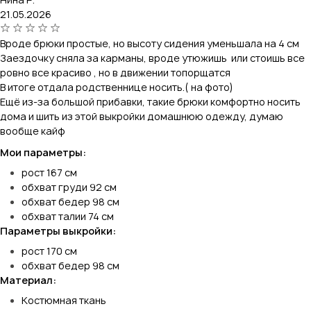
21.05.2026
Вроде брюки простые, но высоту сидения уменьшала на 4 см
Заездочку сняла за карманы, вроде утюжишь или стоишь все
ровно все красиво , но в движении топорщатся
В итоге отдала родственнице носить.( на фото)
Ещё из-за большой прибавки, такие брюки комфортно носить
дома и шить из этой выкройки домашнюю одежду, думаю
вообще кайф
Мои параметры:
рост 167 см
обхват груди 92 см
обхват бедер 98 см
обхват талии 74 см
Параметры выкройки:
рост 170 см
обхват бедер 98 см
Материал:
Костюмная ткань