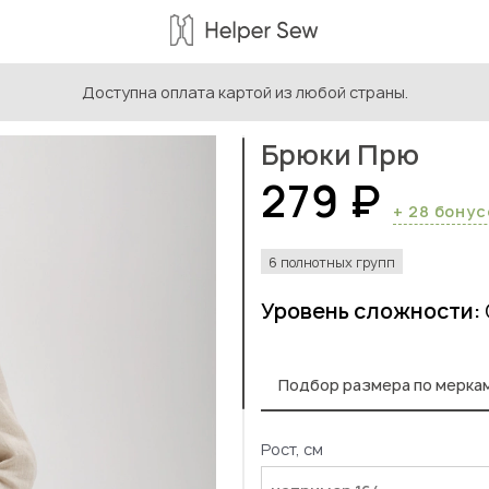
Доступна оплата картой из любой страны.
ыкройки женской одежды
/
Выкройки женских брюк
/
Брюки
Брюки Прю
279 ₽
+ 28 бону
6 полнотных групп
Уровень сложности:
Подбор размера по мерка
Рост, см