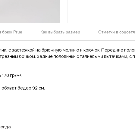
 брюк Prue
Как выбрать размер
Отметки в соцсетя
лии, с застежкой на брючную молнию и крючок. Передние поло
трезным бочком. Задние половинки с талиевыми вытачками, с 
170 гр/м².
, обхват бедер 92 см.
сегда