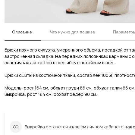
Описание
Что нужно для пошива
Параметры
Брюки прямого силуэта, умеренного объема, посадкой от та
застроченная складка. На передних половинках карманы с о
эластичная лента. Низ в подгибку с потайным швом.
Брюки сшиты из костюмной ткани, состав лен 100%, плотность 
Вконтакте
Инстаграм
Модель: рост 164 см, обхват груди 86 см, обхват талии 66 см
Выкройка: рост 164 см, обхват бедер 90 см.
Вконтакте
Инстаграм
Выкройка останется в вашем личном кабинете
нав