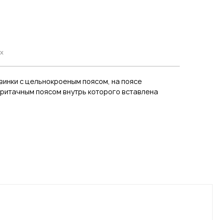
х
винки с цельнокроеным поясом, на поясе
притачным поясом внутрь которого вставлена