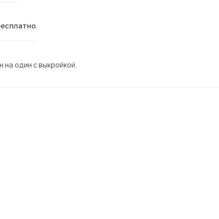
бесплатно
.
 на один с выкройкой.