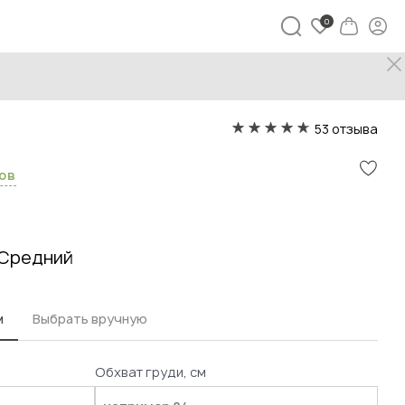
 Прю
53 отзыва
сов
Средний
м
Выбрать вручную
Обхват груди, см