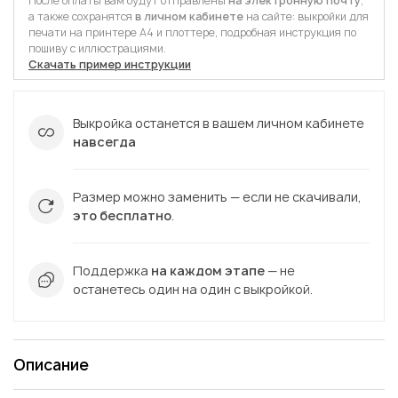
После оплаты вам будут отправлены
на электронную почту
,
а также сохранятся
в личном кабинете
на сайте: выкройки для
печати на принтере А4 и плоттере, подробная инструкция по
пошиву с иллюстрациями.
Скачать пример инструкции
Выкройка останется в вашем личном кабинете
навсегда
Размер можно заменить — если не скачивали,
это бесплатно
.
Поддержка
на каждом этапе
— не
останетесь один на один с выкройкой.
Описание