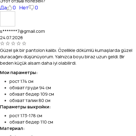
Этот отзыв полезен?
Да
0
Нет
0
s*******7@gmail.com
24.07.2026
Güzel şık bir pantolon kalıbı. Özellikle dökümlü kumaşlarda güzel
duracağını düşünüyorum. Yalnızca boyu biraz uzun geldi. Bir
beden küçük alsam daha iyi olabilirdi.
Мои параметры:
рост 174 см
обхват груди 94 см
обхват бедер 109 см
обхват талии 80 см
Параметры выкройки:
рост 173-178 см
обхват бедер 110 см
Материал: