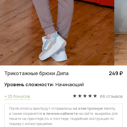
Трикотажные брюки Дипа
249 ₽
Уровень сложности:
Начинающий
+ 25 бонусов
68 отзывов
После оплаты вам будут отправлены
на электронную почту
,
а также сохранятся
в личном кабинете
на сайте: выкройки для
печати на принтере А4 и плоттере, подробная инструкция по
пошиву с иллюстрациями.