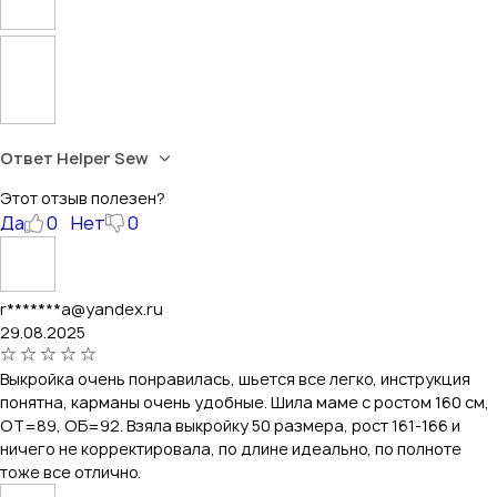
Ответ Helper Sew
Этот отзыв полезен?
Да
0
Нет
0
r*******a@yandex.ru
29.08.2025
Выкройка очень понравилась, шьется все легко, инструкция
понятна, карманы очень удобные. Шила маме с ростом 160 см,
ОТ=89, ОБ=92. Взяла выкройку 50 размера, рост 161-166 и
ничего не корректировала, по длине идеально, по полноте
тоже все отлично.