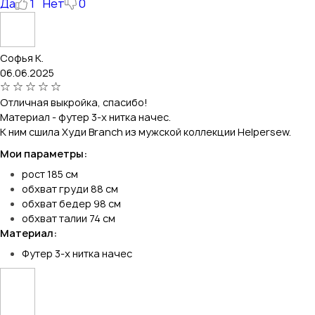
Да
1
Нет
0
Софья К.
06.06.2025
Отличная выкройка, спасибо!
Материал - футер 3-х нитка начес.
К ним сшила Худи Branch из мужской коллекции Helpersew.
Мои параметры:
рост 185 см
обхват груди 88 см
обхват бедер 98 см
обхват талии 74 см
Материал:
Футер 3-х нитка начес