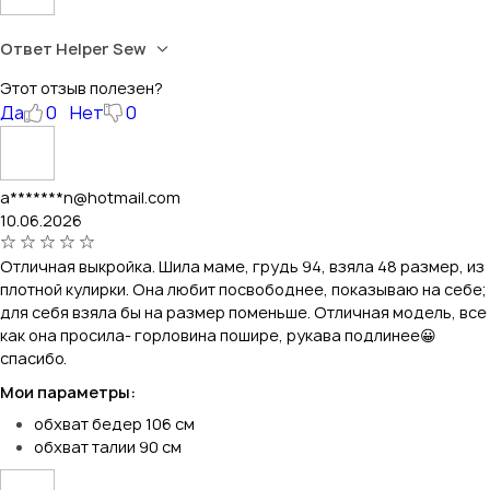
Ответ Helper Sew
Этот отзыв полезен?
Да
0
Нет
0
a*******n@hotmail.com
10.06.2026
Отличная выкройка. Шила маме, грудь 94, взяла 48 размер, из
плотной кулирки. Она любит посвободнее, показываю на себе;
для себя взяла бы на размер поменьше. Отличная модель, все
как она просила- горловина пошире, рукава подлинее😀
спасибо.
Мои параметры:
обхват бедер 106 см
обхват талии 90 см