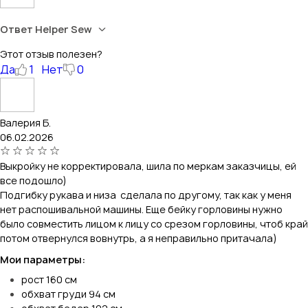
Ответ Helper Sew
Этот отзыв полезен?
Да
1
Нет
0
Валерия Б.
06.02.2026
Выкройку не корректировала, шила по меркам заказчицы, ей
все подошло)
Подгибку рукава и низа сделала по другому, так как у меня
нет распошивальной машины. Еще бейку горловины нужно
было совместить лицом к лицу со срезом горловины, чтоб край
потом отвернулся вовнутрь, а я неправильно притачала)
Мои параметры:
рост 160 см
обхват груди 94 см