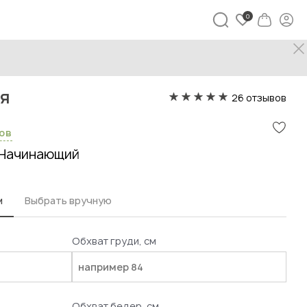
незон Ария
ия
26 отзывов
сов
Начинающий
м
Выбрать вручную
Обхват груди, см
Обхват бедер, см