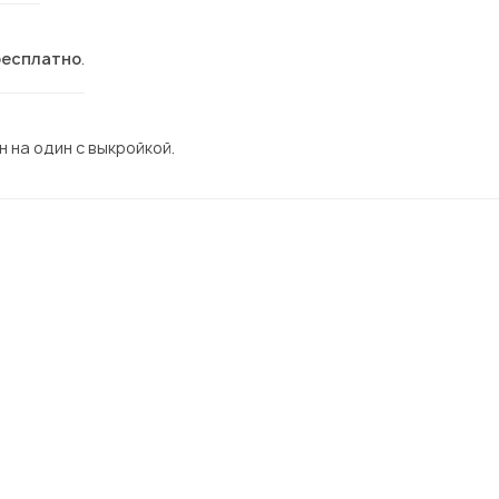
бесплатно
.
 на один с выкройкой.