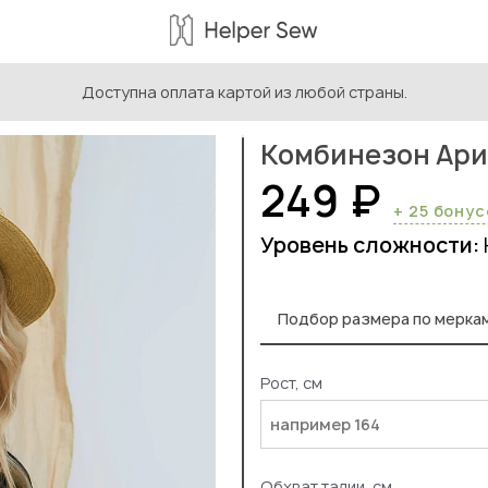
Доступна оплата картой из любой страны.
ыкройки женской одежды
/
Выкройки комбинезонов
/
Комби
Комбинезон Ар
249 ₽
+ 25 бону
Уровень сложности:
Подбор размера по мерка
Рост, см
Обхват талии, см