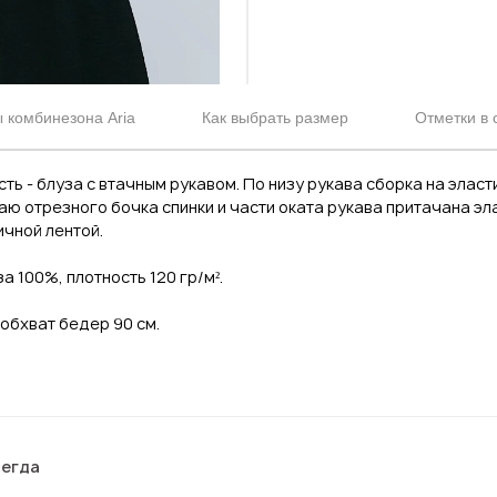
 комбинезона Aria
Как выбрать размер
Отметки в 
ть - блуза с втачным рукавом. По низу рукава сборка на эласт
аю отрезного бочка спинки и части оката рукава притачана эл
ичной лентой.
 100%, плотность 120 гр/м².
 обхват бедер 90 см.
сегда