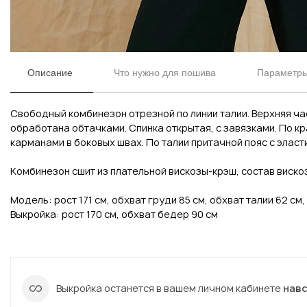
Описание
Что нужно для пошива
Параметры
Свободный комбинезон отрезной по линии талии. Верхняя час
обработана обтачками. Спинка открытая, с завязками. По кр
карманами в боковых швах. По талии притачной пояс с эласт
Комбинезон сшит из плательной вискозы-крэш, состав вискоза
Вконтакте
Инстаграм
Модель: рост 171 см, обхват груди 85 см, обхват талии 62 см,
Выкройка: рост 170 см, обхват бедер 90 см
Вконтакте
Инстаграм
Выкройка останется в вашем личном кабинете
нав