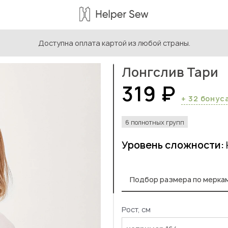
Доступна оплата картой из любой страны.
ыкройки женской одежды
/
Лонгслив Тари
Лонгслив Тари
319 ₽
+ 32 бонус
6 полнотных групп
Уровень сложности:
Подбор размера по мерка
Рост, см