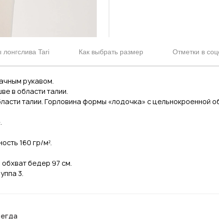
лонгслива Tari
Как выбрать размер
Отметки в соц
тачным рукавом.
ве в области талии.
бласти талии. Горловина формы «лодочка» с цельнокроенной о
.
ость 160 гр/м².
, обхват бедер 97 см.
уппа 3.
сегда