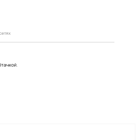
сетях
бтачкой.