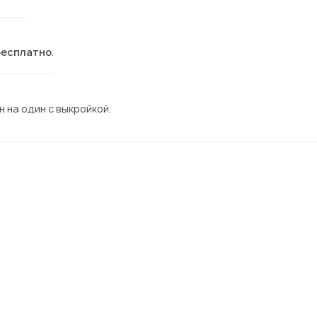
бесплатно
.
 на один с выкройкой.