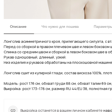
Описание
Что нужно для пошива
Параметры 
Лонгслив асимметричного кроя, прилегающего силуэта, с в
Перед со сборкой в правом плечевом шве и левом боковом ш
Спинка со средним швом и сборкой в левом боковом шве в о
Рукав одношовный, длинный, узкий.
Низ изделия и рукавов обработаны на плоскошовной машине
Вконтакте
Инстаграм
Лонгслив сшит из кулирной глади, состав вискоза 100%, плотн
Модель: рост 176 см, обхват груди 88 см, обхват талии 69 см
Выкройка: рост 173–178 см, размер RU 44/EU 38, полнотная гр
Вконтакте
Инстаграм
Выкройка останется в вашем личном кабинете
нав