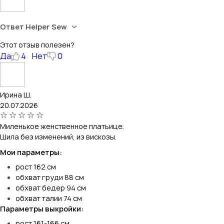
Ответ Helper Sew
Этот отзыв полезен?
Да
4
Нет
0
Ирина Ш.
20.07.2026
Миленькое женственное платьице.
Шила без изменений, из вискозы.
Мои параметры:
рост 162 см
обхват груди 88 см
обхват бедер 94 см
обхват талии 74 см
Параметры выкройки:
рост 161-166 см