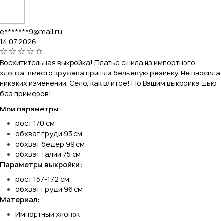
e*******9@mail.ru
14.07.2026
Восхитительная выкройка! Платье сшила из импортного
хлопка, вместо кружева пришла бельевую резинку. Не вносила
никаких изменений. Село, как влитое! По Вашим выкройка шью
без примеров!
Мои параметры:
рост 170 см
обхват груди 93 см
обхват бедер 99 см
обхват талии 75 см
Параметры выкройки:
рост 167-172 см
обхват груди 96 см
Материал:
Импортный хлопок