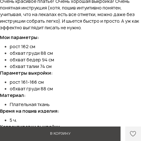
Очень красивое платье! Очень хорошая выкройка! Очень
понятная инструкция (хотя, пошив интуитивно понятен,
учитывая, что на лекалах есть все отметки, можно даже без
инструкции собрать легко). И шьется быстро и просто. А уж как
эффектно выглядит писать не нужно.
Мои параметры:
рост 162 см
обхват груди 88 см
обхват бедер 94 см
обхват талии 74 см
Параметры выкройки:
рост 161-166 см
обхват груди 88 см
Материал:
Плательная ткань
Время на пошив изделия:
5 ч.
Корректировки выкройки:
В КОРЗИНУ
Добавила 15 см длины Отказалась от подкладки низа,