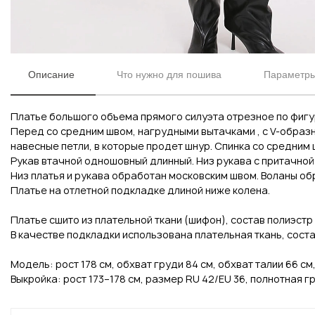
Описание
Что нужно для пошива
Параметры
Платье большого объема прямого силуэта отрезное по фигур
Перед со средним швом, нагрудными вытачками , с V-образ
навесные петли, в которые продет шнур. Спинка со средним 
Рукав втачной одношовный длинный. Низ рукава с притачной
Низ платья и рукава обработан московским швом. Воланы о
Платье на отлетной подкладке длиной ниже колена.
Вконтакте
Инстаграм
Платье сшито из плательной ткани (шифон), состав полиэстр 
В качестве подкладки использована плательная ткань, состав
Вконтакте
Инстаграм
Модель: рост 178 см, обхват груди 84 см, обхват талии 66 см
Выкройка: рост 173–178 см, размер RU 42/EU 36, полнотная гр