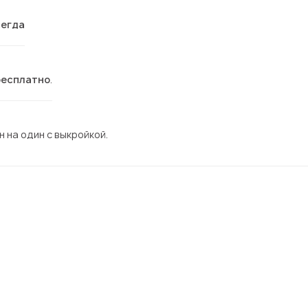
сегда
бесплатно
.
 на один с выкройкой.