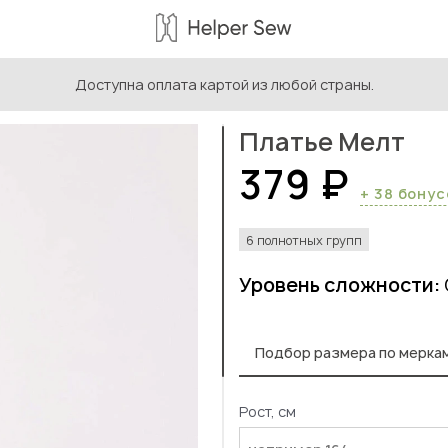
Доступна оплата картой из любой страны.
ыкройки женской одежды
/
Платье Мелт
Платье Мелт
379 ₽
+ 38 бону
6 полнотных групп
Уровень сложности:
Подбор размера по мерка
Рост, см