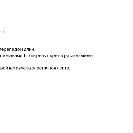
тях
 перепадом длин.
а воланами. По вырезу переда расположены
орой вставлена эластичная лента.