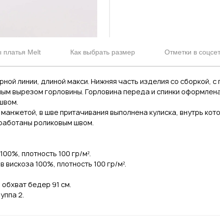
 платья Melt
Как выбрать размер
Отметки в соцсе
ной линии, длиной макси. Нижняя часть изделия со сборкой, с
ным вырезом горловины. Горловина переда и спинки оформлен
швом.
 манжетой, в шве притачивания выполнена кулиска, внутрь кот
бработаны роликовым швом.
100%, плотность 100 гр/м².
 вискоза 100%, плотность 100 гр/м².
, обхват бедер 91 см.
уппа 2.