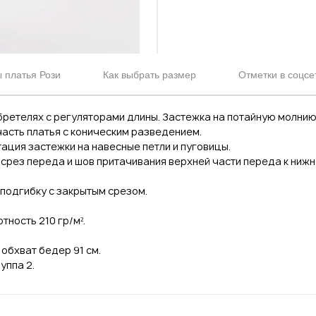
 платья Рози
Как выбрать размер
Отметки в соцсе
бретелях с регуляторами длины. Застежка на потайную молнию
часть платья с коническим разведением.
ация застежки на навесные петли и пуговицы.
 срез переда и шов притачивания верхней части переда к ни
вподгибку с закрытым срезом.
тность 210 гр/м².
 обхват бедер 91 см.
уппа 2.