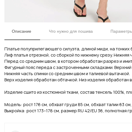
Описание
Что нужно для пошива
Параметры
Платье полуприлегающего силуэта, длиной миди, на тонких 
Лиф платья отрезной, со сборкой по нижнему срезу. Нижняя 
Вконтакте
Инстаграм
Перед со средним швом, в котором обработан разрез и имит
Фигурный пояс переда с застроченными складками. Верхний
Нижняя часть спинки со средним швом и талиевой вытачкой.
Верх изделия обработан обтачкой. Низ изделия обработан 
Изделие сшито из костюмной ткани, состав тенсель 100%, пло
Модель: рост 176 см, обхват груди 85 см, обхват талии 63 см,
Выкройка: рост 173–178 см, размер RU 42/EU 36, полнотная гр