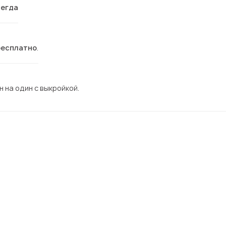
сегда
бесплатно
.
 на один с выкройкой.