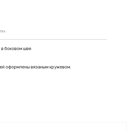
тях
 в боковом шве.
жней оформлены вязаным кружевом.