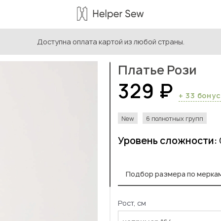
Доступна оплата картой из любой страны.
ыкройки женской одежды
/
Платье Рози
Платье Рози
329 ₽
+ 33 бону
New
6 полнотных групп
Уровень сложности:
Подбор размера по мерка
Рост, см