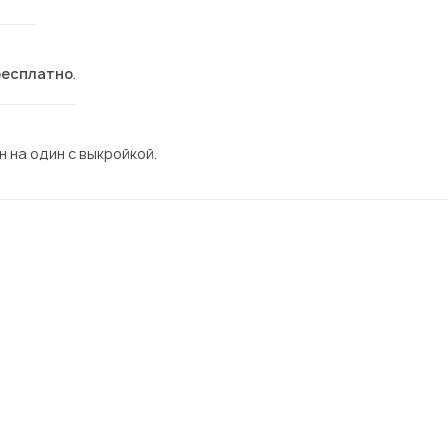
бесплатно
.
 на один с выкройкой.