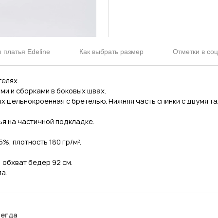
 платья Edeline
Как выбрать размер
Отметки в со
телях.
ми и сборками в боковых швах.
ых цельнокроенная с бретелью. Нижняя часть спинки с двумя т
ья на частичной подкладке.
%, плотность 180 гр/м².
, обхват бедер 92 см.
па.
сегда