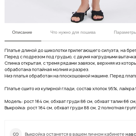
Описание
Что нужно для пошива
Параметры
Платье длиной до щиколотки прилегающего силуэта, на бре
Перед с подрезом под грудью, с двумя нагрудными вытачка
Спинка открытая, с тремя рядами завязок, верхняя из котор
обработана потайная молния и разрез.
Низ платья обработан на плоскошовной машине. Перед плат
Вконтакте
Инстаграм
Платье сшито из кулирной глади, состав хлопок 95%, лайкра 5
Модель: рост 164 см, обхват груди 86 см, обхват талии 66 см
Выкройка: рост 164 см, обхват груди 88 см, 2 полнотная груп
Вконтакте
Инстаграм
Выкройка останется в вашем личном кабинете
нав