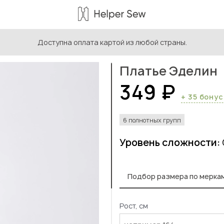
Доступна оплата картой из любой страны.
ыкройки женской одежды
/
Выкройки платьев и сарафанов
/
Платье Эделин
349 ₽
+ 35 бону
6 полнотных групп
Уровень сложности:
Подбор размера по мерка
Рост, см