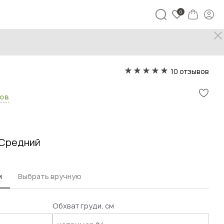
Платье Эделин
10 отзывов
сов
Средний
м
Выбрать вручную
Обхват груди, см