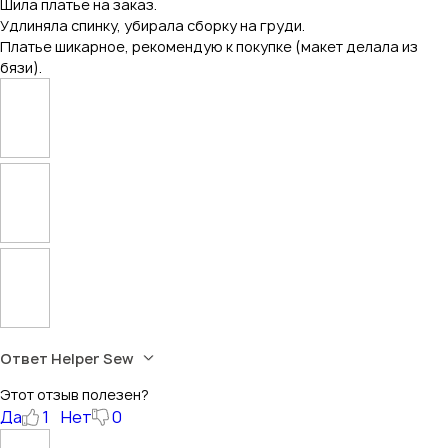
Шила платье на заказ.
Удлиняла спинку, убирала сборку на груди.
Платье шикарное, рекомендую к покупке (макет делала из
бязи).
Ответ Helper Sew
Этот отзыв полезен?
Да
1
Нет
0