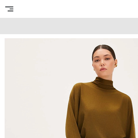
Интернет-магазин готовых выкроек
/
Каталог товаров
/
В