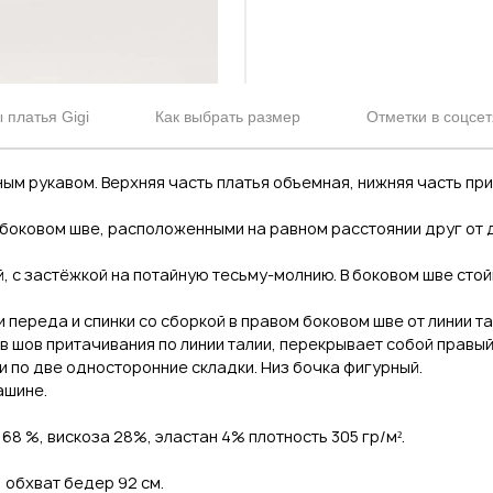
 платья Gigi
Как выбрать размер
Отметки в соцсет
ным рукавом. Верхняя часть платья объемная, нижняя часть пр
боковом шве, расположенными на равном расстоянии друг от д
 с застёжкой на потайную тесьму-молнию. В боковом шве стой
 переда и спинки со сборкой в правом боковом шве от линии т
в шов притачивания по линии талии, перекрывает собой правый
ки по две односторонние складки. Низ бочка фигурный.
ашине.
68 %, вискоза 28%, эластан 4% плотность 305 гр/м².
, обхват бедер 92 см.