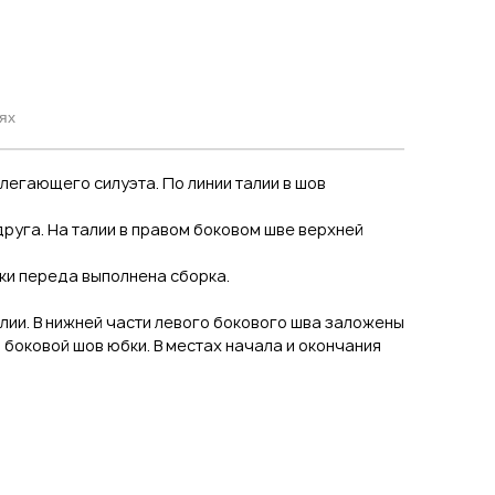
ях
илегающего силуэта. По линии талии в шов
руга. На талии в правом боковом шве верхней
ки переда выполнена сборка.
алии. В нижней части левого бокового шва заложены
 боковой шов юбки. В местах начала и окончания