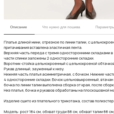
Описание
Что нужно для пошива
Параметры
Платье длиной мини, отрезное по линии талии, с цельнокрое
притачивания вставлена эластичная лента.
Верхняя часть переда с тремя односторонними складками в 
части спинки заложены 2 односторонние складки.
Воротник-стойка цельнокроенный с цельнокроеной обтачкой,
Рукав длинный, зауженный к низу.
Вконтакте
Инстаграм
Нижняя часть платья асимметричная, с бочком. Нижние части
4 односторонние складки. Бочок цельновыкроенный, втачан 
бочка по линии талии выполнена сборка от края, после сбор
Низ платья, бочка и рукавов обработаны на плоскошовной м
Вконтакте
Инстаграм
Изделие сшито из плательного трикотажа, состав полиэстер 
Модель: рост 164 см, обхват груди 86 см, обхват талии 66 см