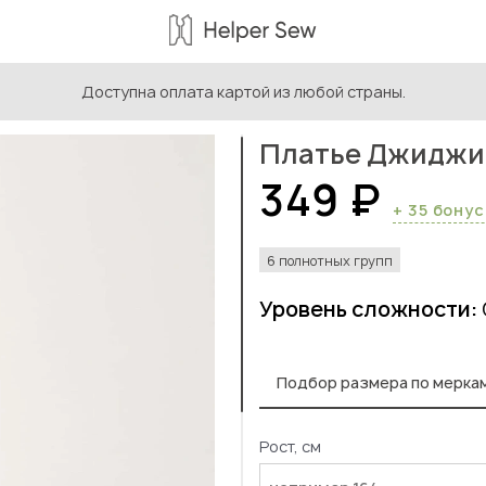
Доступна оплата картой из любой страны.
ыкройки женской одежды
/
Выкройки платьев и сарафанов
/
Платье Джиджи
349 ₽
+ 35 бону
6 полнотных групп
Уровень сложности:
Подбор размера по мерка
Рост, см