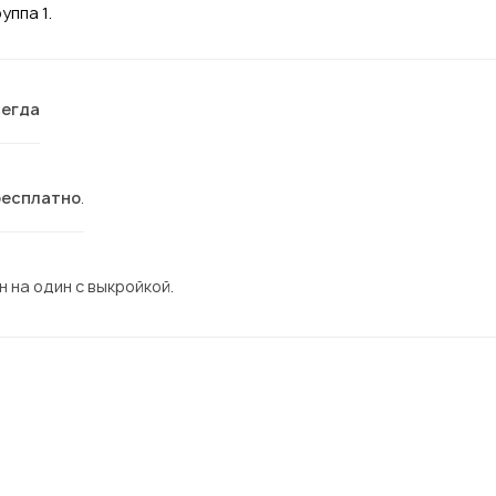
уппа 1.
сегда
бесплатно
.
 на один с выкройкой.