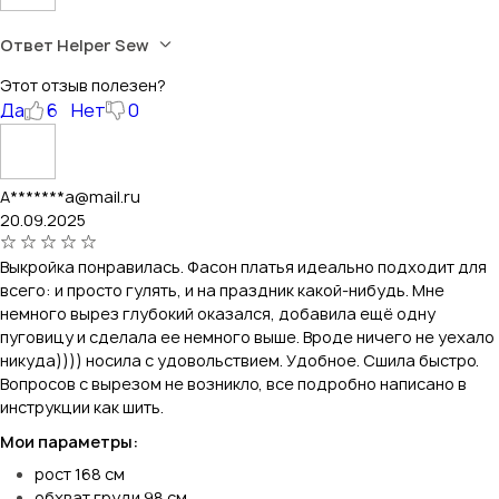
Ответ Helper Sew
Этот отзыв полезен?
Да
6
Нет
0
A*******a@mail.ru
20.09.2025
Выкройка понравилась. Фасон платья идеально подходит для
всего: и просто гулять, и на праздник какой-нибудь. Мне
немного вырез глубокий оказался, добавила ещё одну
пуговицу и сделала ее немного выше. Вроде ничего не уехало
никуда)))) носила с удовольствием. Удобное. Сшила быстро.
Вопросов с вырезом не возникло, все подробно написано в
инструкции как шить.
Мои параметры:
рост 168 см
обхват груди 98 см