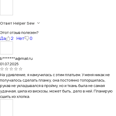
Ответ Helper Sew
Этот отзыв полезен?
Да
2
Нет
0
b*******a@mail.ru
01.07.2025
На удивление, я намучилась с этим платьем. У меня никак не
получалось сделать планку, она постоянно топорщилась,
рукав не укладывался в пройму, но и ткань была не самая
удачная, шила из вискозы, может быть, дело в ней. Планирую
сшить из хлопка.