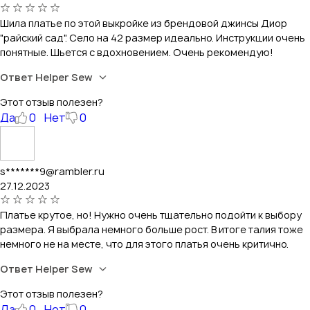
Шила платье по этой выкройке из брендовой джинсы Диор
"райский сад". Село на 42 размер идеально. Инструкции очень
понятные. Шьется с вдохновением. Очень рекомендую!
Ответ Helper Sew
Этот отзыв полезен?
Да
0
Нет
0
s*******9@rambler.ru
27.12.2023
Платье крутое, но! Нужно очень тщательно подойти к выбору
размера. Я выбрала немного больше рост. В итоге талия тоже
немного не на месте, что для этого платья очень критично.
Ответ Helper Sew
Этот отзыв полезен?
Да
0
Нет
0