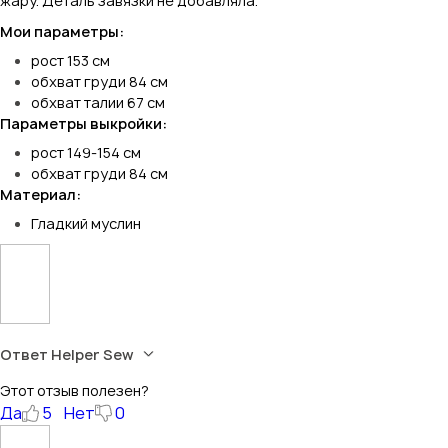
жару. Деталь завязки не добавляла.
Мои параметры:
рост 153 см
обхват груди 84 см
обхват талии 67 см
Параметры выкройки:
рост 149-154 см
обхват груди 84 см
Материал:
Гладкий муслин
Ответ Helper Sew
Этот отзыв полезен?
Да
5
Нет
0