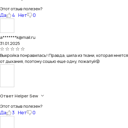
Этот отзыв полезен?
Да
4
Нет
0
a*******k@mail.ru
31.01.2025
Выкройка понравилась! Правда, шила из ткани, которая мнется
от дыхания, поэтому сошью еще одну, пожалуй😝
Ответ Helper Sew
Этот отзыв полезен?
Да
3
Нет
0