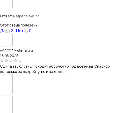
Ответ Helper Sew
Этот отзыв полезен?
Да
2
Нет
0
w*******w@mail.ru
16.05.2025
Сшила эту блузку. Походит абсолютно под все низы. Спасибо
не только за выкройку, но и за модель!