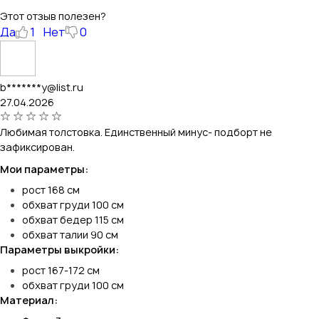
Этот отзыв полезен?
Да
1
Нет
0
b*******y@list.ru
27.04.2026
Любимая толстовка. Единственный минус- подборт не
зафиксирован.
Мои параметры:
рост 168 см
обхват груди 100 см
обхват бедер 115 см
обхват талии 90 см
Параметры выкройки:
рост 167-172 см
обхват груди 100 см
Материал: