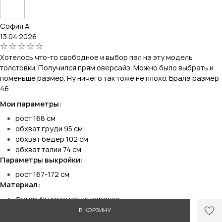
София А.
13.04.2026
Хотелось что-то свободное и выбор пал на эту модель
толстовки. Получился прям оверсайз. Можно было выбрать и
поменьше размер. Ну ничего так тоже не плохо. Брала размер
46
Мои параметры:
рост 168 см
обхват груди 95 см
обхват бедер 102 см
обхват талии 74 см
Параметры выкройки:
рост 167-172 см
Материал:
Футер 3х нитка петля варенка
Время на пошив изделия:
В КОРЗИНУ