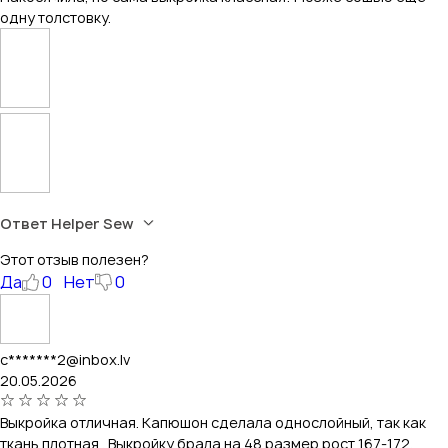
одну толстовку.
Ответ Helper Sew
Этот отзыв полезен?
Да
0
Нет
0
c*******2@inbox.lv
20.05.2026
Выкройка отличная. Капюшон сделала однослойный, так как
ткань плотная . Выкройку брала на 48 размер рост 167-172.