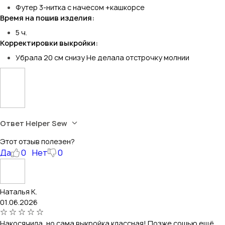
Футер 3-нитка с начесом +кашкорсе
Время на пошив изделия:
5 ч.
Корректировки выкройки:
Убрала 20 см снизу Не делала отстрочку молнии
Ответ Helper Sew
Этот отзыв полезен?
Да
0
Нет
0
Наталья К.
01.06.2026
Накосячила, но сама выкройка классная! Позже сошью ещё