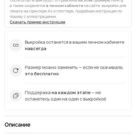
После оплаты вам будут отправлены
на электронную почту
,
а также сохранятся
в личном кабинете
на сайте: выкройки для
печати на принтере А4 и плоттере, подробная инструкция по
пошиву с иллюстрациями.
Скачать пример инструкции
Выкройка останется в вашем личном кабинете
навсегда
Размер можно заменить — если не скачивали,
это бесплатно
.
Поддержка
на каждом этапе
— не
останетесь один на один с выкройкой.
Описание