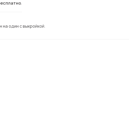
бесплатно
.
 на один с выкройкой.