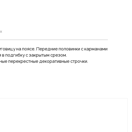
х
уговицу на поясе. Передние половинки с карманами
 в подгибку с закрытым срезом.
рные перекрестные декоративные строчки.