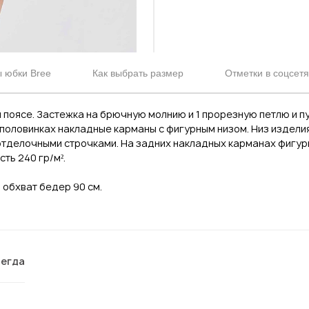
 юбки Bree
Как выбрать размер
Отметки в соцсетя
 поясе. Застежка на брючную молнию и 1 прорезную петлю и п
 половинках накладные карманы с фигурным низом. Низ изделия
и отделочными строчками. На задних накладных карманах фигу
ть 240 гр/м².
, обхват бедер 90 см.
сегда