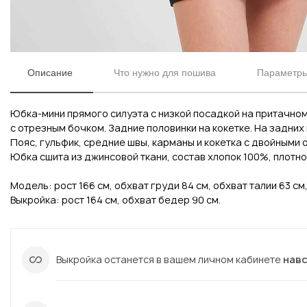
Описание
Что нужно для пошива
Параметры
Юбка-мини прямого силуэта с низкой посадкой на притачном
с отрезным бочком. Задние половинки на кокетке. На задних
Пояс, гульфик, средние швы, карманы и кокетка с двойным
Юбка сшита из джинсовой ткани, состав хлопок 100%, плотнос
Модель: рост 166 см, обхват груди 84 см, обхват талии 63 см
Вконтакте
Инстаграм
Выкройка: рост 164 см, обхват бедер 90 см.
Вконтакте
Инстаграм
Выкройка останется в вашем личном кабинете
нав