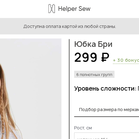
Доступна оплата картой из любой страны.
ыкройки женской одежды
/
Выкройки юбок
/
Юбка Бри
Юбка Бри
299 ₽
+ 30 бону
6 полнотных групп
Уровень сложности:
Подбор размера по мерка
Рост, см