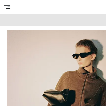
Интернет-магазин готовых выкроек
/
Total Look
/
Josie