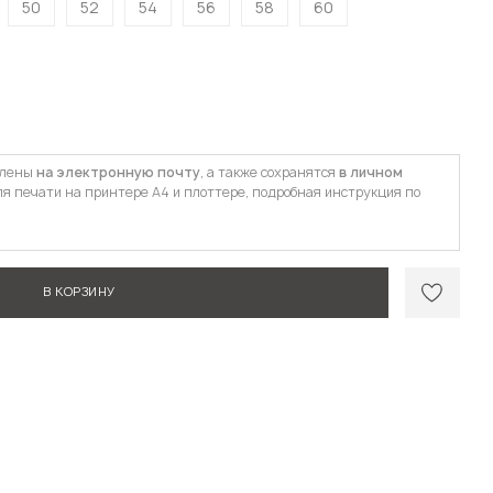
50
52
54
56
58
60
влены
на электронную почту
, а также сохранятся
в личном
ля печати на принтере А4 и плоттере, подробная инструкция по
В КОРЗИНУ