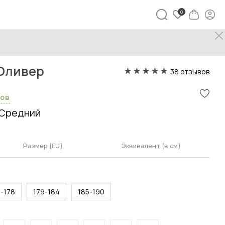
тболка-поло Оливер
Оливер
38 отзывов
сов
Средний
Размер (EU)
Эквивалент (в см)
3-178
179-184
185-190