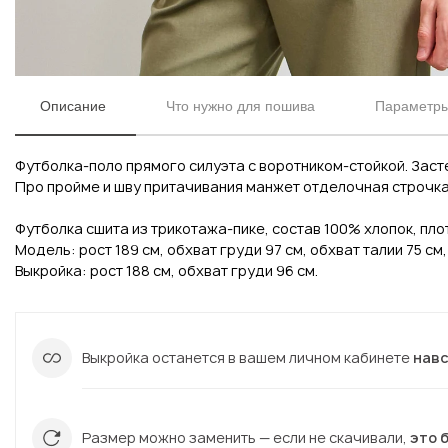
Описание
Что нужно для пошива
Параметры
Футболка-поло прямого силуэта с воротником-стойкой. Заст
Про пройме и шву притачивания манжет отделочная строчка ш
Футболка сшита из трикотажа-пике, состав 100% хлопок, плот
Модель: рост 189 см, обхват груди 97 см, обхват талии 75 см
Выкройка: рост 188 см, обхват груди 96 см.
Вконтакте
Инстаграм
Выкройка останется в вашем личном кабинете
нав
Вконтакте
Инстаграм
Размер можно заменить — если не скачивали,
это 