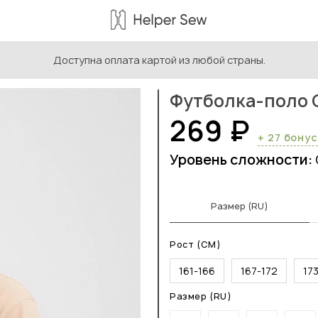
Доступна оплата картой из любой страны.
ыкройки мужской одежды
/
Выкройки мужских футболок
/
Фу
Футболка-поло 
269 ₽
+ 27 бону
Уровень сложности:
Размер (RU)
Рост (СМ)
161-166
167-172
17
Размер (RU)