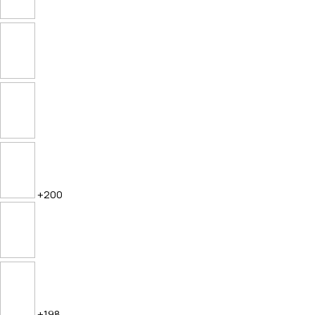
+200
+198