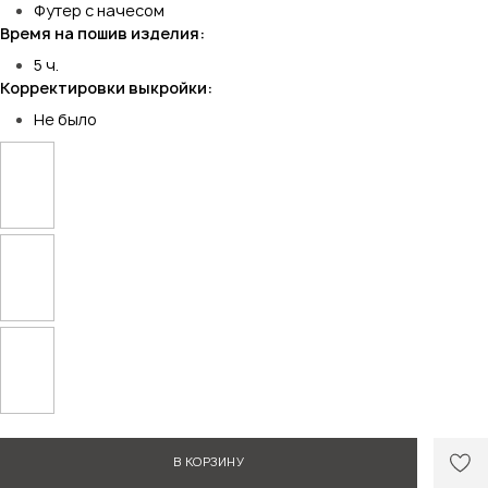
Футер с начесом
Время на пошив изделия:
5 ч.
Корректировки выкройки:
Не было
Ответ Helper Sew
В КОРЗИНУ
Этот отзыв полезен?