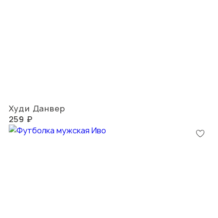
Худи Данвер
259 ₽