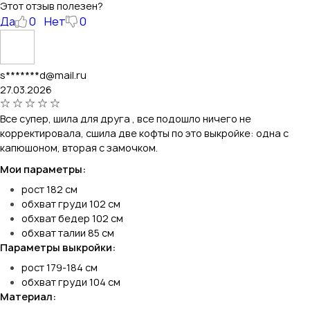
Этот отзыв полезен?
Да
0
Нет
0
s*******d@mail.ru
27.03.2026
Все супер, шила для друга , все подошло ничего не
корректировала, сшила две кофты по это выкройке: одна с
капюшоном, вторая с замочком.
Мои параметры:
рост 182 см
обхват груди 102 см
обхват бедер 102 см
обхват талии 85 см
Параметры выкройки:
рост 179-184 см
обхват груди 104 см
Материал: