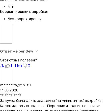
4 ч.
Корректировки выкройки:
Без корректировок
Ответ Helper Sew
Этот отзыв полезен?
Да
1
Нет
0
v*******n@mail.ru
14.05.2026
Задумка была сшить аладдины "на минималках", выкройка
Каден идеально подошла. Передние и задние половинки
сделала цельнокроенными из-за материала ("сопливая