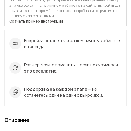
После оплаты вам будут отправлены
на электронную почту
,
а также сохранятся
в личном кабинете
на сайте: выкройки для
печати на принтере А4 и плоттере, подробная инструкция по
пошиву с иллюстрациями.
Скачать пример инструкции
Выкройка останется в вашем личном кабинете
навсегда
Размер можно заменить — если не скачивали,
это бесплатно
.
Поддержка
на каждом этапе
— не
останетесь один на один с выкройкой.
Описание