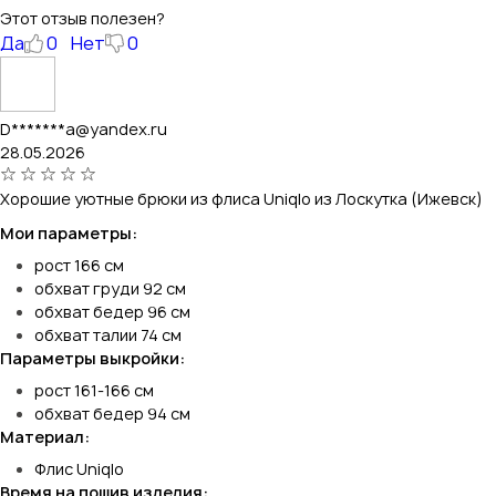
Этот отзыв полезен?
Да
0
Нет
0
D*******a@yandex.ru
28.05.2026
Хорошие уютные брюки из флиса Uniqlo из Лоскутка (Ижевск)
Мои параметры:
рост 166 см
обхват груди 92 см
обхват бедер 96 см
обхват талии 74 см
Параметры выкройки:
рост 161-166 см
обхват бедер 94 см
Материал:
Флис Uniqlo
Время на пошив изделия: