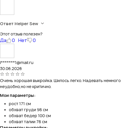
Ответ Helper Sew
Этот отзыв полезен?
Да
0
Нет
0
l*******1@mail.ru
30.06.2026
Очень хорошая выкройка. Шилось легко. Надевать немного
неудобно,но не критично.
Мои параметры:
рост 171 см
обхват груди 98 см
обхват бедер 100 см
обхват талии 78 см
Параметры выкройки: