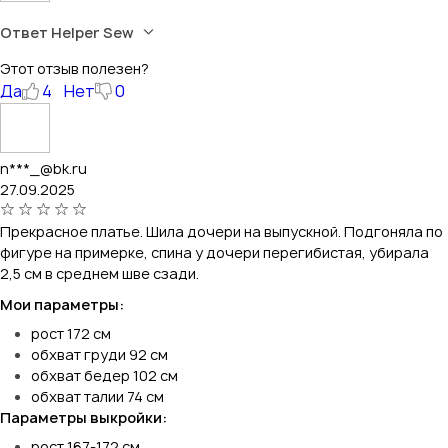
Ответ Helper Sew
Этот отзыв полезен?
Да
4
Нет
0
n***_@bk.ru
27.09.2025
Прекрасное платье. Шила дочери на выпускной. Подгоняла по
фигуре на примерке, спина у дочери перегибистая, убирала
2,5 см в среднем шве сзади.
Мои параметры:
рост 172 см
обхват груди 92 см
обхват бедер 102 см
обхват талии 74 см
Параметры выкройки:
рост 167-172 см