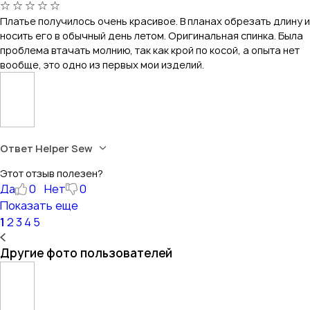
Платье получилось очень красивое. В планах обрезать длину и
носить его в обычный день летом. Оригинальная спинка. Была
проблема втачать молнию, так как крой по косой, а опыта нет
вообще, это одно из первых мои изделий.
Ответ Helper Sew
Этот отзыв полезен?
Да
0
Нет
0
Показать еще
1
2
3
4
5
Другие фото пользователей