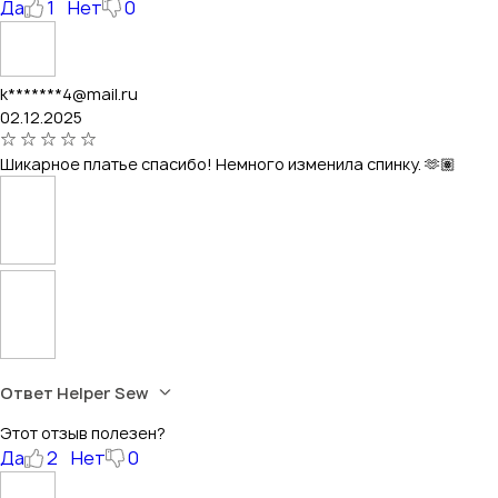
Да
1
Нет
0
k*******4@mail.ru
02.12.2025
Шикарное платье спасибо! Немного изменила спинку. 🫶🏽
Ответ Helper Sew
Этот отзыв полезен?
Да
2
Нет
0