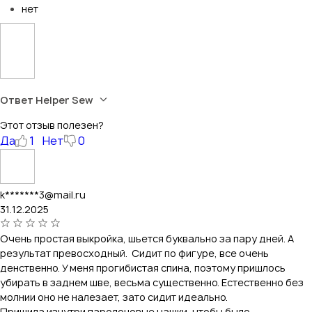
нет
Ответ Helper Sew
Этот отзыв полезен?
Да
1
Нет
0
k*******3@mail.ru
31.12.2025
Очень простая выкройка, шьется буквально за пару дней. А
результат превосходный. Сидит по фигуре, все очень
денственно. У меня прогибистая спина, поэтому пришлось
убирать в заднем шве, весьма существенно. Естественно без
молнии оно не налезает, зато сидит идеально.
Пришила изнутри паролоновые чашки, чтобы было