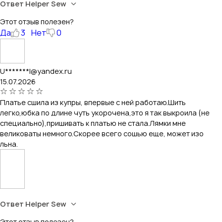
Ответ Helper Sew
Этот отзыв полезен?
Да
3
Нет
0
U*******l@yandex.ru
15.07.2026
Платье сшила из купры, впервые с ней работаю.Шить
легко,юбка по длине чуть укорочена,это я так выкроила (не
специально),пришивать к платью не стала.Лямки мне
великоваты немного.Скорее всего сошью еще, может изо
льна.
Ответ Helper Sew
Этот отзыв полезен?