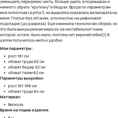
уменьшить переднюю часть, больше ушить в подмышках и
немного убрать "крутизну" в бёдрах. Вроде по параметрам
моя полнотная группа 3, но выкройка оказалась великовата на
меня. Платье без обтачек, а полностью на шифоновой
подкладке (до разреза). Ещё изменила технологию сборки, но
это была вынужденная мера из-за нестабильной ткани,
которой, кстати, было мало, поэтому нет верхней юбки))) В
целом получилось мило и удобно.
Мои параметры:
рост 161 см
обхват груди 82 см
обхват бедер 92 см
обхват талии 62 см
Параметры выкройки:
рост 161-166 см
обхват груди 84 см
Материал:
Вискоза
Время на пошив изделия:
6 ч.