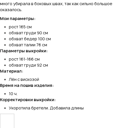
много убирала в боковых швах, так как сильно большое
оказалось.
Мои параметры:
рост 165 см
обхват груди 90 см
обхват бедер 100 см
обхват талии 76 см
Параметры выкройки:
рост 161-166 см
обхват груди 92 см
Материал:
Лён с вискозой
Время на пошив изделия:
10 ч.
Корректировки выкройки:
Укоротила бретели. Добавила длины