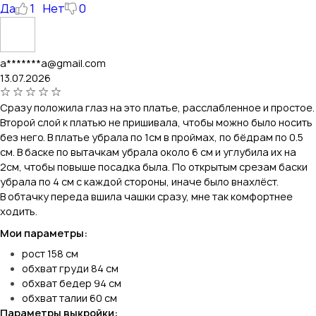
Да
1
Нет
0
a*******a@gmail.com
13.07.2026
Сразу положила глаз на это платье, расслабленное и простое.
Второй слой к платью не пришивала, чтобы можно было носить
без него. В платье убрала по 1см в проймах, по бёдрам по 0.5
см. В баске по вытачкам убрала около 6 см и углубила их на
2см, чтобы повыше посадка была. По открытым срезам баски
убрала по 4 см с каждой стороны, иначе было внахлёст.
В обтачку переда вшила чашки сразу, мне так комфортнее
ходить.
Мои параметры:
рост 158 см
обхват груди 84 см
обхват бедер 94 см
обхват талии 60 см
Параметры выкройки: