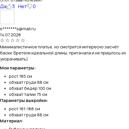
Да
3
Нет
0
s*******s@mail.ru
14.07.2026
Минималистичное платье, но смотрится интересно засчёт
баски. Бретели идеальной длины, притачала и не пришлось их
укорачивать)
Мои параметры:
рост 165 см
обхват груди 88 см
обхват бедер 100 см
обхват талии 75 см
Параметры выкройки:
рост 161-166 см
обхват груди 88 см
Материал: