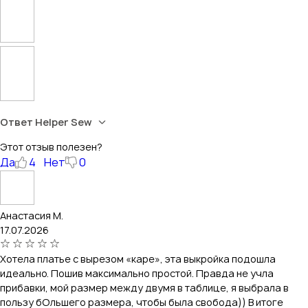
Ответ Helper Sew
Этот отзыв полезен?
Да
4
Нет
0
Анастасия М.
17.07.2026
Хотела платье с вырезом «каре», эта выкройка подошла
идеально. Пошив максимально простой. Правда не учла
прибавки, мой размер между двумя в таблице, я выбрала в
пользу бОльшего размера, чтобы была свобода)) В итоге