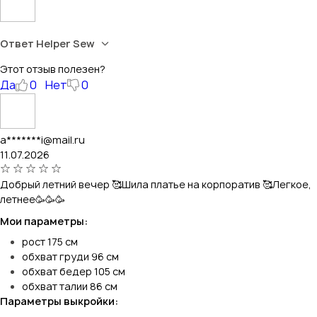
Ответ Helper Sew
Этот отзыв полезен?
Да
0
Нет
0
a*******i@mail.ru
11.07.2026
Добрый летний вечер 🥰Шила платье на корпоратив 🥰Легкое,
летнее🥳🥳🥳
Мои параметры:
рост 175 см
обхват груди 96 см
обхват бедер 105 см
обхват талии 86 см
Параметры выкройки: