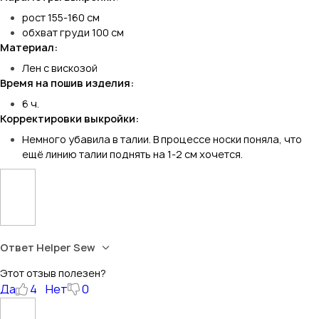
рост 155-160 см
обхват груди 100 см
Материал:
Лен с вискозой
Время на пошив изделия:
6 ч.
Корректировки выкройки:
Немного убавила в талии. В процессе носки поняла, что
ещё линию талии поднять на 1-2 см хочется.
Ответ Helper Sew
Этот отзыв полезен?
Да
4
Нет
0