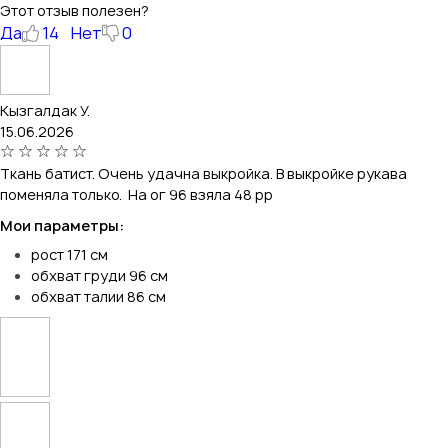
Этот отзыв полезен?
Да
14
Нет
0
Кызгалдак У.
15.06.2026
Ткань батист. Очень удачна выкройка. В выкройке рукава
поменяла только. На ог 96 взяла 48 рр
Мои параметры:
рост 171 см
обхват груди 96 см
обхват талии 86 см