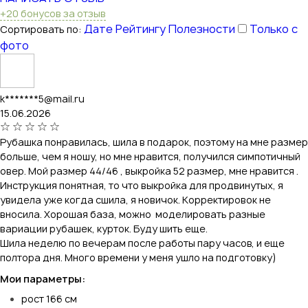
+20 бонусов за отзыв
Дате
Рейтингу
Полезности
Только с
Сортировать по:
фото
k*******5@mail.ru
15.06.2026
Рубашка понравилась, шила в подарок, поэтому на мне размер
больше, чем я ношу, но мне нравится, получился симпотичный
овер. Мой размер 44/46 , выкройка 52 размер, мне нравится .
Инструкция понятная, то что выкройка для продвинутых, я
увидела уже когда сшила, я новичок. Корректировок не
вносила. Хорошая база, можно моделировать разные
вариации рубашек, курток. Буду шить еще.
Шила неделю по вечерам после работы пару часов, и еще
полтора дня. Много времени у меня ушло на подготовку)
Мои параметры:
рост 166 см