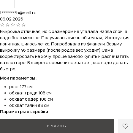
t*******h@mail.ru
09.02.2026
Выкройка отличная, но с размером не угадала. Взяла свой, а
надо было меньше. Получилась очень объемная) Инструкция
понятная, шилось легко. Попробовала из фланели. Возьму
выкройку 46 размера (после родов вес уходит) Сама
корректировать не хочу, проще заново купить и распечатать
на плоттере. В декрете времени не хватает, все надо делать
быстро.
Мои параметры:
рост 177 см
обхват груди 108 см
обхват бедер 108 см
обхват талии 88 см
Параметры выкройки:
рост 179-184 см
В КОРЗИНУ
обхват груди 108 см
Материал: