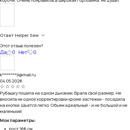
короче. Очень понравилась широкая горловина, не душит.
Ответ Helper Sew
Этот отзыв полезен?
Да
0
Нет
0
k*******9@mail.ru
04.05.2026
Рубашку пошила на одном дыхании. Брала свой размер. Не
вносила ни одной корректировки кроме застежки - посадила
на кнопки. Шьется легко. Объем идеальный - и не большой и не
маленький.
Мои параметры:
рост 166 см