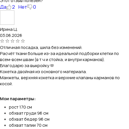
Этот отзыв полезен?
Да
2
Нет
0
Ирина Ц.
03.06.2026
Отличная посадка, шила без изменений.
Расчёт ткани больше из-за идеальной подборки клетки по
всем-всем швам (в т ч и стойка, и внутри карманов).
Благодарю за выкройку 🫶
Кокетка двойная из основного материала.
Манжеты, верхняя кокетка и верхние клапаны карманов по
косой.
Мои параметры:
рост 170 см
обхват груди 96 см
обхват бедер 96 см
обхват талии 70 см