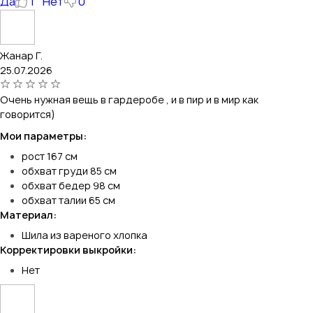
Да
1
Нет
0
Жанар Г.
25.07.2026
Очень нужная вещь в гардеробе , и в пир и в мир как
говорится)
Мои параметры:
рост 167 см
обхват груди 85 см
обхват бедер 98 см
обхват талии 65 см
Материал:
Шила из вареного хлопка
Корректировки выкройки:
Нет