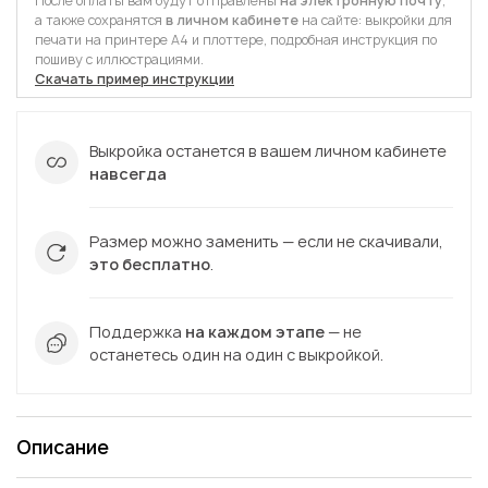
После оплаты вам будут отправлены
на электронную почту
,
а также сохранятся
в личном кабинете
на сайте: выкройки для
печати на принтере А4 и плоттере, подробная инструкция по
пошиву с иллюстрациями.
Скачать пример инструкции
Выкройка останется в вашем личном кабинете
навсегда
Размер можно заменить — если не скачивали,
это бесплатно
.
Поддержка
на каждом этапе
— не
останетесь один на один с выкройкой.
Описание