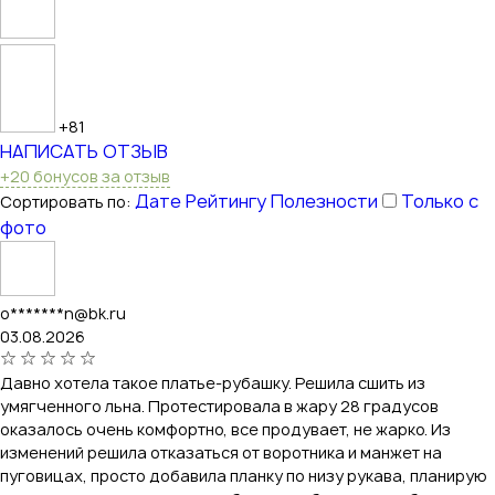
+81
НАПИСАТЬ ОТЗЫВ
+20 бонусов за отзыв
Дате
Рейтингу
Полезности
Только с
Сортировать по:
фото
o*******n@bk.ru
03.08.2026
Давно хотела такое платье-рубашку. Решила сшить из
умягченного льна. Протестировала в жару 28 градусов
оказалось очень комфортно, все продувает, не жарко. Из
изменений решила отказаться от воротника и манжет на
пуговицах, просто добавила планку по низу рукава, планирую