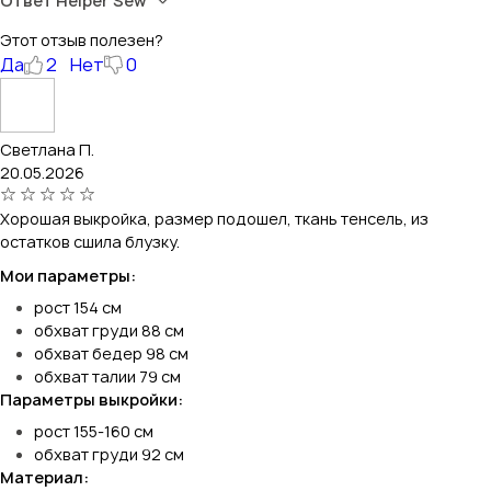
Ответ Helper Sew
Этот отзыв полезен?
Да
2
Нет
0
Светлана П.
20.05.2026
Хорошая выкройка, размер подошел, ткань тенсель, из
остатков сшила блузку.
Мои параметры:
рост 154 см
обхват груди 88 см
обхват бедер 98 см
обхват талии 79 см
Параметры выкройки:
рост 155-160 см
обхват груди 92 см
Материал: