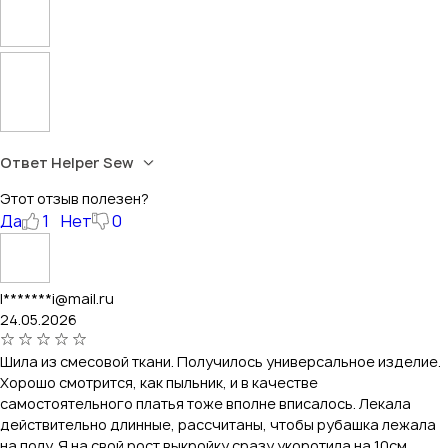
Ответ Helper Sew
Этот отзыв полезен?
Да
1
Нет
0
l*******i@mail.ru
24.05.2026
Шила из смесовой ткани. Получилось универсальное изделие.
Хорошо смотрится, как пыльник, и в качестве
самостоятельного платья тоже вполне вписалось. Лекала
действительно длинные, рассчитаны, чтобы рубашка лежала
на полу. Я на свой рост выкройку сразу укоротила на 10см.