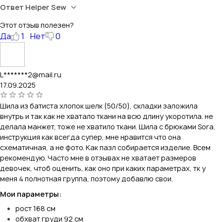
Ответ Helper Sew
Этот отзыв полезен?
Да
1
Нет
0
L*******2@mail.ru
17.09.2025
Шила из батиста хлопок шелк (50/50), складки заложила
внутрь и так как не хватало ткани на всю длину укоротила. не
делала манжет, тоже не хватило ткани. Шила с брюками Sora.
инструкция как всегда супер, мне нравится что она
схематичная, а не фото. Как пазл собирается изделие. Всем
рекомендую. Часто мне в отзывах не хватает размеров
девочек, чтоб оценить, как оно при каких параметрах, тк у
меня 4 полнотная группа, поэтому добавлю свои.
Мои параметры:
рост 168 см
обхват груди 92 см