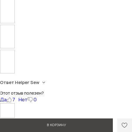
Ответ Helper Sew
Этот отзыв полезен?
Да
7
Нет
0
m*******1@mail.ru
В КОРЗИНУ
07.09.2025