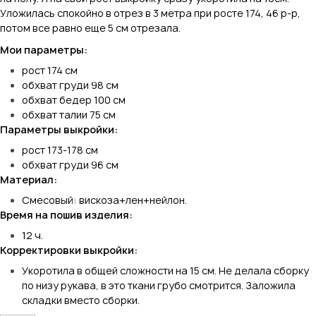
Уложилась спокойно в отрез в 3 метра при росте 174, 46 р-р,
потом все равно еще 5 см отрезала.
Мои параметры:
рост 174 см
обхват груди 98 см
обхват бедер 100 см
обхват талии 75 см
Параметры выкройки:
рост 173-178 см
обхват груди 96 см
Материал:
Смесовый: вискоза+лен+нейлон.
Время на пошив изделия:
12 ч.
Корректировки выкройки:
Укоротила в общей сложности на 15 см. Не делала сборку
по низу рукава, в это ткани грубо смотрится. Заложила
складки вместо сборки.