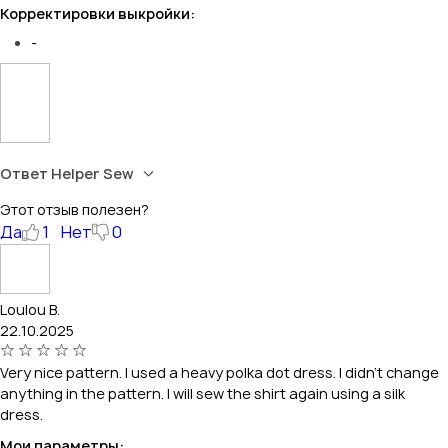
Корректировки выкройки:
-
Ответ Helper Sew
Этот отзыв полезен?
Да
1
Нет
0
Loulou B.
22.10.2025
Very nice pattern. I used a heavy polka dot dress. I didn't change
anything in the pattern. I will sew the shirt again using a silk
dress.
Мои параметры: