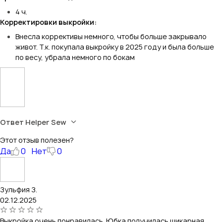
4 ч.
Корректировки выкройки:
Внесла коррективы немного, чтобы больше закрывало
живот. Т.к. покупала выкройку в 2025 году и была больше
по весу, убрала немного по бокам
Ответ Helper Sew
Этот отзыв полезен?
Да
0
Нет
0
Зульфия З.
02.12.2025
Выкройка очень понравилась. Юбка получилась шикарная.