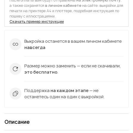
После оплаты вам будут отправлены
на электронную почту
,
а также сохранятся
в личном кабинете
на сайте: выкройки для
печати на принтере А4 и плоттере, подробная инструкция по
пошиву с иллюстрациями.
Скачать пример инструкции
Выкройка останется в вашем личном кабинете
навсегда
Размер можно заменить — если не скачивали,
это бесплатно
.
Поддержка
на каждом этапе
— не
останетесь один на один с выкройкой.
Описание