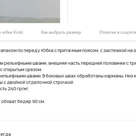
юбки Kristi
Как выбрать размер
Отметки в соцсет
 запахом по переду. Юбка с притачным поясом, с застежкой на
ми рельефными швами, внешняя часть передней половинки с т
с открытым срезом.
рельефными швами. В боковых швах обработаны карманы. Низ ю
ы с двойной отделочной строчкой.
ть 240 гр/м².
, обхват бедер 90 см.
сегда