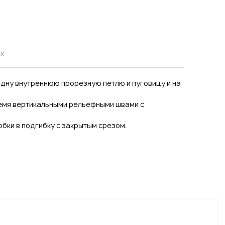
ях
 одну внутреннюю прорезную петлю и пуговицу и на
ремя вертикальными рельефными швами с
бки в подгибку с закрытым срезом.