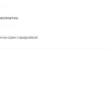
бесплатно
.
 на один с выкройкой.