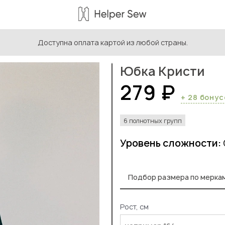
Доступна оплата картой из любой страны.
ыкройки женской одежды
/
Выкройки юбок
/
Юбка Кристи
Юбка Кристи
279 ₽
+ 28 бону
6 полнотных групп
Уровень сложности:
Подбор размера по мерка
Рост, см