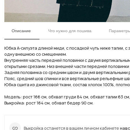
Описание
Что нужно для пошива
Параметры 
Юбка А-силуэта длиной миди, с посадкой чуть ниже талии, с
одну внешнюю со смещением.
Внутренняя часть передней половинки с двумя вертикальны
открытыми срезами. Низ внешней части передней половинки 
Задняя половинка со средним швом и двумя вертикальными 
Пояс, средний шов спинки и все вертикальные рельефные шв
Вконтакте
Инстаграм
Юбка сшита из джинсовой ткани, состав хлопок 100%, плотнос
Модель: рост 166 см, обхват груди 84 см, обхват талии 63 см
Выкройка: рост 164 см, обхват бедер 90 см.
Вконтакте
Инстаграм
Выкройка останется в вашем личном кабинете
нав