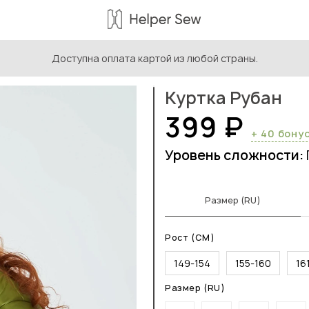
Доступна оплата картой из любой страны.
ыкройки для подростков
/
Куртка Рубан
Куртка Рубан
399 ₽
+ 40 бону
Уровень сложности:
Размер (RU)
Рост (СМ)
149-154
155-160
16
Размер (RU)