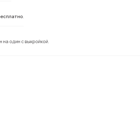
бесплатно
.
 на один с выкройкой.