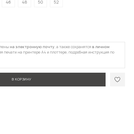
46
48
50
52
влены
на электронную почту
, а также сохранятся
в личном
ля печати на принтере А4 и плоттере, подробная инструкция по
В КОРЗИНУ