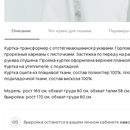
Описание
Что нужно для пошива
Парамеры 
Куртка-трансформер с отстёгивающимися рукавами. Горлови
прорезные карманы с листочками. Застежка по переду на ра
рукава спущена. Пройма куртки оформлена верхней планкой
Куртка на утеплителе, с подкладкой.
Куртка сшита из плащевой ткани, состав полиэстер 100%, пло
подкладочной ткани, состав вискоза 100%.
Вконтакте
Инстаграм
Модель: рост 169 см, обхват груди 80 см, обхват талии 58 см
Выкройка: рост 170 см, обхват груди 80 см.
Вконтакте
Инстаграм
Выкройка останется в вашем личном кабинете
нав