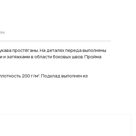
тях
укава простёганы. На деталях переда выполнены
и и затяжками в области боковых швов. Пройма
 плотность 200 г/м². Подклад выполнен из