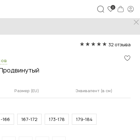
32 отзыва
сов
Продвинутый
Размер (EU)
Эквивалент (в см)
1-166
167-172
173-178
179-184