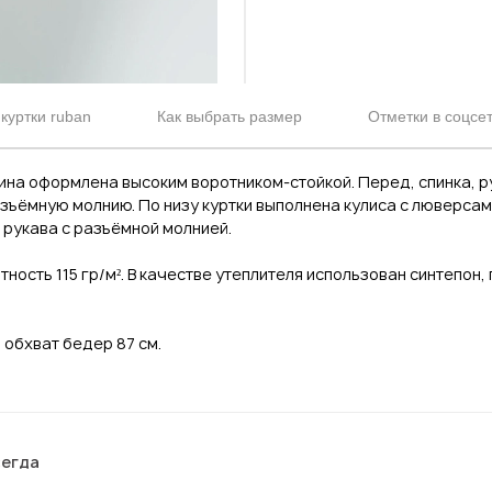
куртки ruban
Как выбрать размер
Отметки в соцсе
на оформлена высоким воротником-стойкой. Перед, спинка, р
зъёмную молнию. По низу куртки выполнена кулиса с люверсам
 рукава с разъёмной молнией.
тность 115 гр/м². В качестве утеплителя использован синтепон,
, обхват бедер 87 см.
сегда