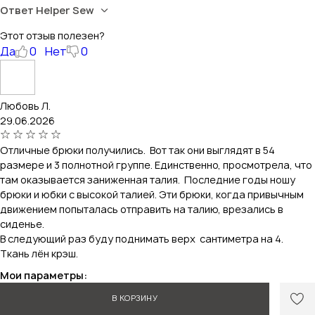
Ответ Helper Sew
Этот отзыв полезен?
Да
0
Нет
0
Любовь Л.
29.06.2026
Отличные брюки получились. Вот так они выглядят в 54
размере и 3 полнотной группе. Единственно, просмотрела, что
там оказывается заниженная талия. Последние годы ношу
брюки и юбки с высокой талией. Эти брюки, когда привычным
движением попыталась отправить на талию, врезались в
сиденье.
В следующий раз буду поднимать верх сантиметра на 4.
Ткань лён крэш.
Мои параметры:
рост 164 см
В КОРЗИНУ
обхват груди 108 см