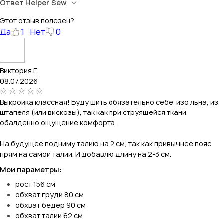
Ответ Helper Sew
Этот отзыв полезен?
Да
1
Нет
0
Виктория Г.
08.07.2026
Выкройка классная! Буду шить обязательно себе изо льна, из
штапеля (или вискозы), так как при струящейся ткани
обалденно ощущение комфорта.
На будущее подниму талию на 2 см, так как привычнее пояс
прям на самой талии. И добавлю длину на 2-3 см.
Мои параметры:
рост 156 см
обхват груди 80 см
обхват бедер 90 см
обхват талии 62 см