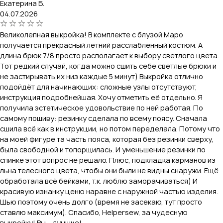
Екатерина Б.
04.07.2026
Великолепная выкройка! В комплекте с блузой Маро
получается прекрасный летний расслабленный костюм. А
длина брюк 7/8 просто располагает к выбору светлого цвета.
Тот редкий случай, когда можно сшить себе светлые брюки и
не застирывать их низ каждые 5 минут) Выкройка отлично
подойдёт для начинающих: сложные узлы отсутствуют,
инструкция подробнейшая. Хочу отметить её отдельно. Я
получила эстетическое удовольствие по ней работая. По
самому пошиву: резинку сделала по всему поясу. Сначала
сшила всё как в инструкции, но потом переделала. Потому что
на моей фигуре та часть пояса, которая без резинки сверху,
была свободной и топорщилась. И уменьшение резинки по
спинке этот вопрос не решало. Плюс, подкладка карманов из
льна телесного цвета, чтобы они были не видны снаружи. Ещё
обработала всё бейками, т.к. люблю заморачиваться) И
красивую изнанку ценю наравне с наружной частью изделия.
Шью поэтому очень долго (время не засекаю, тут просто
ставлю максимум). Спасибо, Helpersew, за чудесную
выкройку! Вы – лучшие!