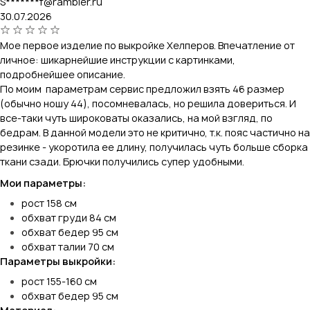
S*******f@rambler.ru
30.07.2026
Мое первое изделие по выкройке Хелперов. Впечатление от
личное: шикарнейшие инструкции с картинками,
подробнейшее описание.
По моим параметрам сервис предложил взять 46 размер
(обычно ношу 44), посомневалась, но решила довериться. И
все-таки чуть широковаты оказались, на мой взгляд, по
бедрам. В данной модели это не критично, т.к. пояс частично на
резинке - укоротила ее длину, получилась чуть больше сборка
ткани сзади. Брючки получились супер удобными.
Мои параметры:
рост 158 см
обхват груди 84 см
обхват бедер 95 см
обхват талии 70 см
Параметры выкройки:
рост 155-160 см
обхват бедер 95 см