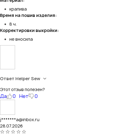
Материал:
крапива
Время на пошив изделия:
8 ч.
Корректировки выкройки:
не вносила
Ответ Helper Sew
Этот отзыв полезен?
Да
0
Нет
0
j*******a@inbox.ru
28.07.2026